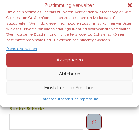
den wichtigsten ätherischen Ölen
Zustimmung verwalten
inkl. Diffuser, und füge weitere
Um dir ein optimales Erlebnis zu bieten, verwenden wir Technologien wie
e
inzelne Produkte
in meinem
Cookies, um Geräteinformationen zu speichern und/oder darauf
zuzugreifen. Wenn du diesen Technologien zustimmst, können wir Daten
dōTERRA-Shop hinzu.
Gerne berate ich
wie das Surfverhalten oder eindeutige IDs auf dieser Website verarbeiten.
dich dabei.
Wenn du deine Zustimmung nicht erteilst oder zurückziehst, können
bestimmte Merkmale und Funktionen beeinträchtigt werden.
Aktuelle Angebote:
Dienste verwalten
Akzeptieren
dōTERRA im August 2026:
Ablehnen
BOGO im Juli 2026:
Einstellungen Ansehen
Datenschutzerklärung
Impressum
Suche & finde: