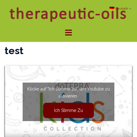
Zum
Deutsch
▼
Inhalt
springen
Menü
umschalten
test
Klicke auf "Ich stimme zu", um Youtube zu
aktivieren
Ich Stimme Zu