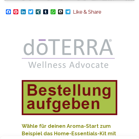
Facebook
Pinterest
LinkedIn
Twitter
XING
Tumblr
WhatsApp
Threema
Telegram
Like & Share
Wähle für deinen Aroma-Start zum
Beispiel das Home-Essentials-Kit mit