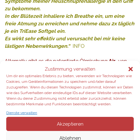
Symptome meiner Heuschnupfenallergie in den Griff
zu bekommen.
In der
Blütezeit
inhaliere ich Breathe ein, um eine
freie Atmung zu erreichen und nehme dazu 2x täglich
je ein TriEase Softgel ein.
Es wirkt sehr effektiv und verursacht bei mir keine
lästigen Nebenwirkungen.“
INFO
Alternativ gibt es die patentierte Ölmischung
Air
von
dōTERRA auch als:
Zustimmung verwalten
Um dir ein optimales Erlebnis zu bieten, verwenden wir Technologien wie
Cookies, um Geräteinformationen zu speichern und/oder darauf
zuzugreifen. Wenn du diesen Technologien zustimmst, können wir Daten
wie das Surfverhalten oder eindeutige IDs auf dieser Website verarbeiten.
Wenn du deine Zustimmung nicht erteilst oder zurückziehst, können
bestimmte Merkmale und Funktionen beeinträchtigt werden.
Dienste verwalten
Akzeptieren
Ablehnen