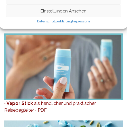
Einstellungen Ansehen
Datenschutzerklärung
Impressum
• TOUCH Roll-On
für sensitive Haut •
PDF
• Vapor Stick
als handlicher und praktischer
Reisebegleiter •
PDF