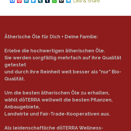
Facebook
Pinterest
LinkedIn
Twitter
XING
Tumblr
WhatsApp
Threema
Telegram
Like & Share
Ätherische Öle für Dich + Deine Familie:
Erlebe die hochwertigen ätherischen Öle.
Sie werden sorgfältig mehrfach auf ihre Qualität
getestet
und durch ihre Reinheit weit besser als "nur" Bio-
Qualität.
Um die besten ätherischen Öle zu erhalten,
wählt dōTERRA weltweit die besten Pflanzen,
Anbaugebiete,
Landwirte und Fair-Trade-Kooperativen aus.
Als leidenschaftliche dōTERRA Wellness-