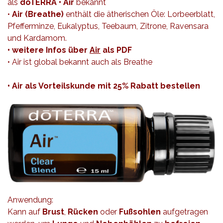
als
dōTERRA
• Air
bekannt
•
Air (Breathe)
enthält die ätherischen Öle: Lorbeerblatt,
Pfefferminze, Eukalyptus, Teebaum, Zitrone, Ravensara
und Kardamom.
• weitere Infos über
Air
als PDF
• Air ist global bekannt auch als Breathe
• Air
als Vorteilskunde mit 25% Rabatt bestellen
Anwendung:
Kann auf
Brust
,
Rücken
oder
Fußsohlen
aufgetragen