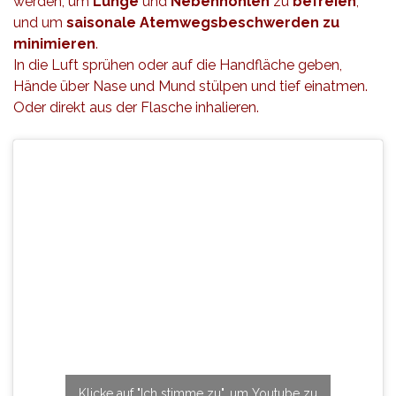
werden, um
Lunge
und
Nebenhöhlen
zu
befreien
,
und um
saisonale Atemwegsbeschwerden zu
minimieren
.
In die Luft sprühen oder auf die Handfläche geben,
Hände über Nase und Mund stülpen und tief einatmen.
Oder direkt aus der Flasche inhalieren.
Klicke auf "Ich stimme zu", um Youtube zu