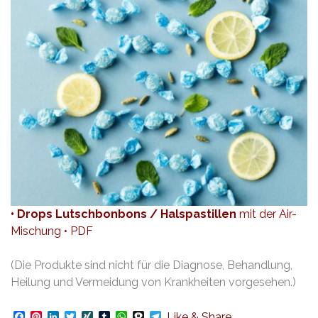
• Drops Lutschbonbons / Halspastillen
mit der Air-
Mischung •
PDF
(Die Produkte sind nicht für die Diagnose, Behandlung,
Heilung und Vermeidung von Krankheiten vorgesehen.)
Facebook
Pinterest
LinkedIn
Twitter
XING
Tumblr
WhatsApp
Threema
Telegram
Like & Share