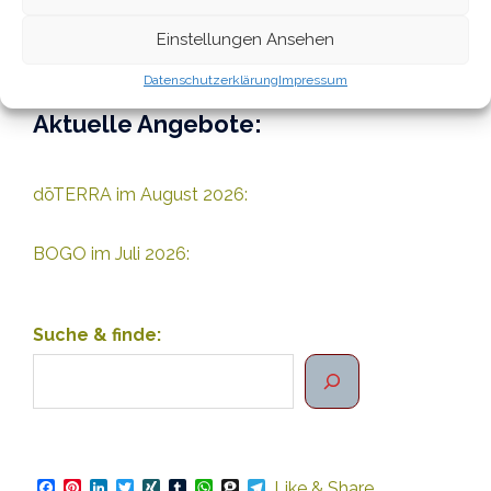
e
inzelne Produkte
in meinem
dōTERRA-Shop hinzu.
Gerne berate ich
Einstellungen Ansehen
dich dabei.
Datenschutzerklärung
Impressum
Aktuelle Angebote:
dōTERRA im August 2026:
BOGO im Juli 2026:
Suche & finde:
Facebook
Pinterest
LinkedIn
Twitter
XING
Tumblr
WhatsApp
Threema
Telegram
Like & Share