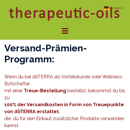
Zum
Deutsch
▼
Inhalt
springen
Menü
umschalten
Versand-Prämien-
Programm:
Wenn du bei dōTERRA als Vorteilskunde oder Wellness-
Botschafter
mit einer
Treue-Bestellung
bestellst, bekommst du bis
zu
100% der Versandkosten in
Form von Treuepunkte
von dōTERRA erstattet
,
die du für den Einkauf zusätzlicher Produkte verwenden
kannst.