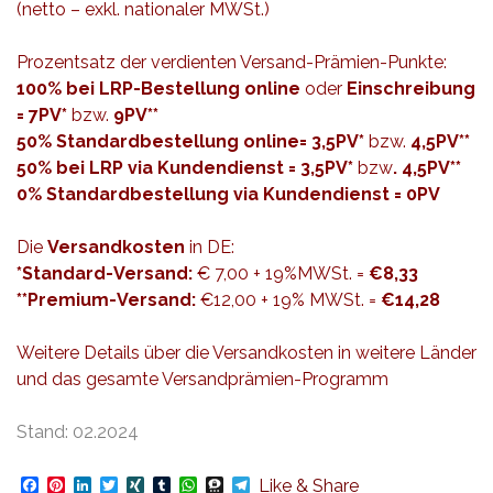
(netto – exkl. nationaler MWSt.)
Prozentsatz der verdienten Versand-Prämien-Punkte:
100% bei LRP-Bestellung online
oder
Einschreibung
= 7PV*
bzw.
9PV**
50% Standardbestellung online= 3,5PV*
bzw.
4,5PV**
50% bei LRP via Kundendienst = 3,5PV*
bzw
. 4,5PV**
0% Standardbestellung via Kundendienst = 0PV
Die
Versand
kosten
in DE:
*Standard-Versand:
€ 7,00 + 19%MWSt. =
€8,33
**Premium-Versand:
€12,00 + 19% MWSt. =
€14,28
Weitere Details über die Versandkosten in weitere Länder
und das gesamte Versandprämien-Programm
Stand: 02.2024
Facebook
Pinterest
LinkedIn
Twitter
XING
Tumblr
WhatsApp
Threema
Telegram
Like & Share