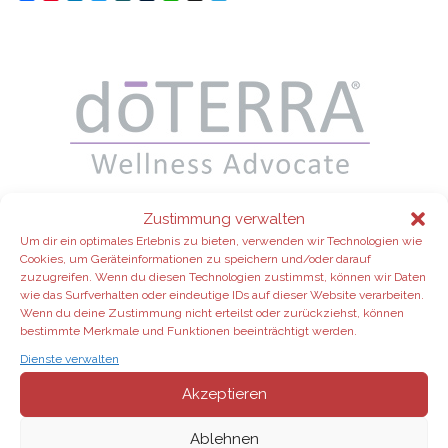
Zustimmung verwalten
Um dir ein optimales Erlebnis zu bieten, verwenden wir Technologien wie
Cookies, um Geräteinformationen zu speichern und/oder darauf
zuzugreifen. Wenn du diesen Technologien zustimmst, können wir Daten
wie das Surfverhalten oder eindeutige IDs auf dieser Website verarbeiten.
Wenn du deine Zustimmung nicht erteilst oder zurückziehst, können
bestimmte Merkmale und Funktionen beeinträchtigt werden.
Dienste verwalten
Wähle für deinen Aroma-Start zum
Beispiel das Home-Essentials-Kit mit
Akzeptieren
den wichtigsten ätherischen Ölen
inkl. Diffuser, und füge weitere
Ablehnen