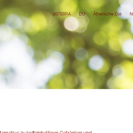
dōTERRA
DU
Ätherische Öle
N
lternative zu koffeinhaltigen Getränken und