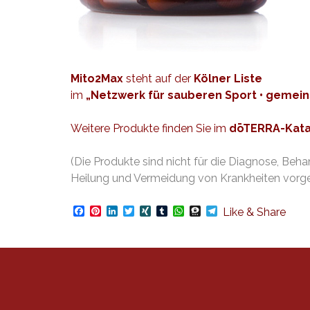
Mito2Max
steht auf der
Kölner Liste
im
„Netzwerk für sauberen Sport • gemei
Weitere Produkte finden Sie im
dōTERRA-Kata
(Die Produkte sind nicht für die Diagnose, Beha
Heilung und Vermeidung von Krankheiten vorg
Facebook
Pinterest
LinkedIn
Twitter
XING
Tumblr
WhatsApp
Threema
Telegram
Like & Share