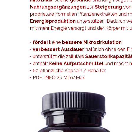
Nahrungsergänzungen
zur
Steigerung
vo
proprietäre Formel an Pflanzenextrakten und m
Energieproduktion
unterstützen. Dadurch wer
mit mehr Energie versorgt und der Körper mit tä
•
fördert
eine
bessere Mikrozirkulation
•
verbessert Ausdauer
natürlich ohne den Ei
• unterstützt die zelluläre
Sauerstoffkapazitä
• enthält
keine Aufputschmittel
und macht n
• 60 pflanzliche Kapseln / Behälter
•
PDF-INFO zu Mito2Max