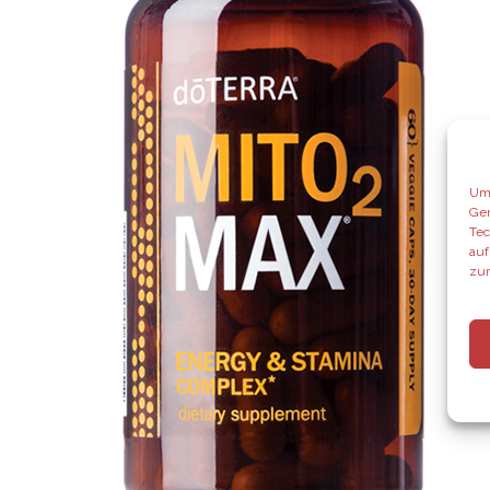
Um 
Ger
Tec
auf
zur