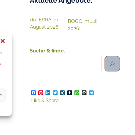
Aktuelle Angebote:
dōTERRA im
BOGO im Juli
August 2026:
2026:
Suche & finde:
um
s
Facebook
Pinterest
LinkedIn
Twitter
XING
Tumblr
WhatsApp
Threema
Telegram
en
Like & Share