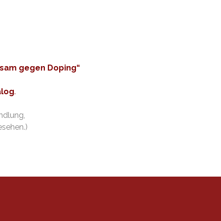
nsam gegen Doping“
log
.
ndlung,
esehen.)