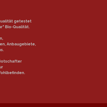
ualität getestet
r" Bio-Qualität.
n,
zen, Anbaugebiete,
s.
Botschafter
ur
ohlbefinden.