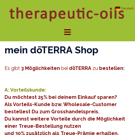
Zum
Deutsch
Inhalt
springen
Menü
umschalten
mein dōTERRA Shop
Es gibt
3 Möglichkeiten
bei
dōTERRA
zu
bestellen
:
A: Vorteilskunde:
Du möchtest 25% bei deinem Einkauf
sparen
?
Als Vorteils-Kunde bzw. Wholesale-Customer
bestellest Du zum Grosshandelspreis.
Du kannst weitere Vorteile durch die Möglichkeit
einer
Treue-Bestellung
nutzen
und 30% zusätzlich als Treue-Prämie erhalten.