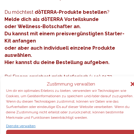
Du möchtest
dōTERRA-Produkte bestellen
?
Melde dich als
dōTERRA
Vorteilskunde
oder Wellness-Botschafter an.
Du kannst mit einem preisvergünstigten Starter-
Kit anfangen
oder aber auch individuell einzelne Produkte
auswählen.
Hier kannst du deine Bestellung aufgeben.
Bei Fragen erreichest mich
telefonisch
(+49)
0172
6705134
Zustimmung verwalten
oder via Email:
hallo (at) therapeutic-oils.de
Um dir ein optimales Erlebnis zu bieten, verwenden wir Technologien wie
Cookies, um Geräteinformationen zu speichern und/oder darauf zuzugreifen.
Ich freue mich auf Deinen Anruf.
Wenn du diesen Technologien zustimmst, können wir Daten wie das
Surfverhalten oder eindeutige IDs auf dieser Website verarbeiten. Wenn du
deine Zustimmung nicht erteilst oder zurückziehst, können bestimmte
Merkmale und Funktionen beeinträchtigt werden.
Dienste verwalten