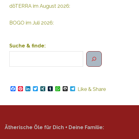
dōTERRA im August 2026:
BOGO im Juli 2026:
Suche & finde:
Facebook
Pinterest
LinkedIn
Twitter
XING
Tumblr
WhatsApp
Threema
Telegram
Like & Share
Ätherische Öle für Dich + Deine Familie: