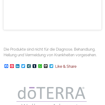
Die Produkte sind nicht für die Diagnose, Behandlung,
Heilung und Vermeidung von Krankheiten vorgesehen.
Facebook
Pinterest
LinkedIn
Twitter
XING
Tumblr
WhatsApp
Threema
Telegram
Like & Share