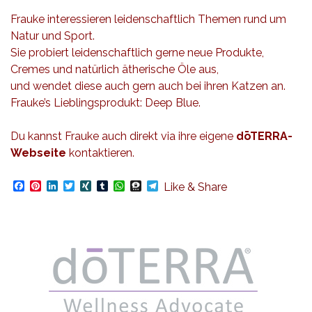
Frauke interessieren leidenschaftlich Themen rund um
Natur und Sport.
Sie probiert leidenschaftlich gerne neue Produkte,
Cremes und natürlich ätherische Öle aus,
und wendet diese auch gern auch bei ihren Katzen an.
Frauke’s Lieblingsprodukt: Deep Blue.
Du kannst Frauke auch direkt via ihre eigene
dōTERRA-
Webseite
kontaktieren.
Facebook
Pinterest
LinkedIn
Twitter
XING
Tumblr
WhatsApp
Threema
Telegram
Like & Share