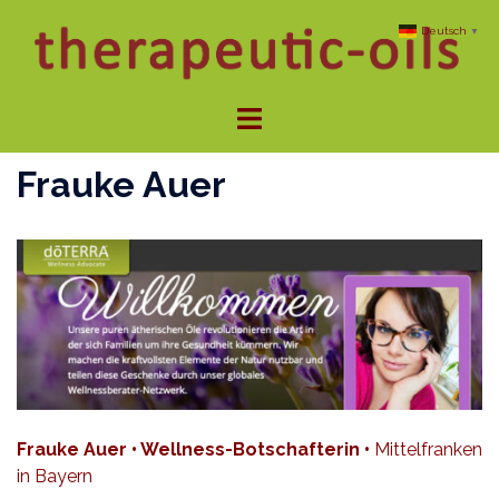
Zum
Deutsch
▼
Inhalt
springen
Menü
umschalten
Frauke Auer
Frauke Auer • Wellness-Botschafterin •
Mittelfranken
in Bayern