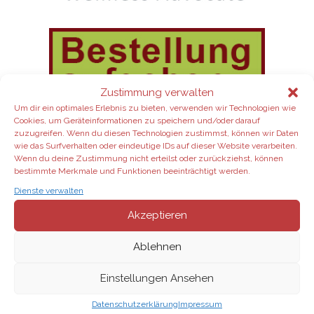
Zustimmung verwalten
Um dir ein optimales Erlebnis zu bieten, verwenden wir Technologien wie
Cookies, um Geräteinformationen zu speichern und/oder darauf
Wähle für deinen Aroma-Start zum
zuzugreifen. Wenn du diesen Technologien zustimmst, können wir Daten
wie das Surfverhalten oder eindeutige IDs auf dieser Website verarbeiten.
Beispiel das Home-Essentials-Kit mit
Wenn du deine Zustimmung nicht erteilst oder zurückziehst, können
den wichtigsten ätherischen Ölen
bestimmte Merkmale und Funktionen beeinträchtigt werden.
inkl. Diffuser, und füge weitere
Dienste verwalten
e
inzelne Produkte
in meinem
Akzeptieren
dōTERRA-Shop hinzu.
Gerne berate ich
dich dabei.
Ablehnen
Aktuelle Angebote:
Einstellungen Ansehen
Datenschutzerklärung
Impressum