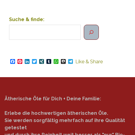
Suche & finde:
Facebook
Pinterest
LinkedIn
Twitter
XING
Tumblr
WhatsApp
Threema
Telegram
Like & Share
Ätherische Öle für Dich + Deine Familie:
Erlebe die hochwertigen ätherischen Öle.
Sie werden sorgfältig mehrfach auf ihre Qualität
getestet
und durch ihre Reinheit weit besser als "nur" Bio-