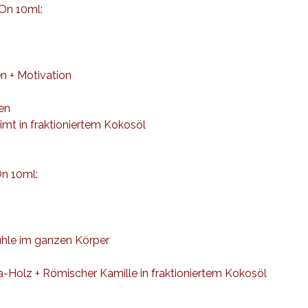
On 10ml:
g
en + Motivation
en
mt in fraktioniertem Kokosöl
n 10ml:
ühle im ganzen Körper
-Holz + Römischer Kamille in fraktioniertem Kokosöl