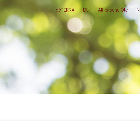
dōTERRA
DU
Ätherische Öle
N