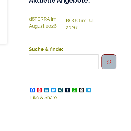
Aktuelle Angebote:
dōTERRA im
BOGO im Juli
August 2026:
2026:
Suche & finde:
Facebook
Pinterest
LinkedIn
Twitter
XING
Tumblr
WhatsApp
Threema
Telegram
Like & Share