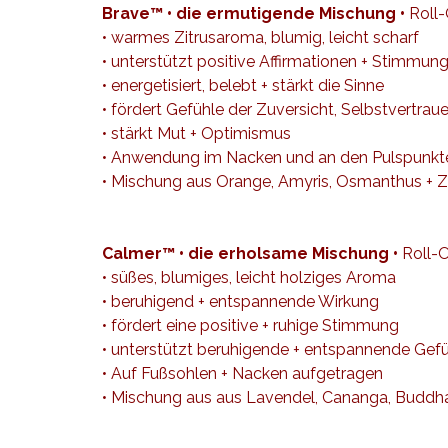
Brave™ • die ermutigende Mischung •
Roll-
• warmes Zitrusaroma, blumig, leicht scharf
• unterstützt positive Affirmationen + Stimmun
• energetisiert, belebt + stärkt die Sinne
• fördert Gefühle der Zuversicht, Selbstvertrau
• stärkt Mut + Optimismus
• Anwendung im Nacken und an den Pulspunkt
• Mischung aus Orange, Amyris, Osmanthus + Zi
Calmer™ • die erholsame Mischung •
Roll-O
• süßes, blumiges, leicht holziges Aroma
• beruhigend + entspannende Wirkung
• fördert eine positive + ruhige Stimmung
• unterstützt beruhigende + entspannende Gef
• Auf Fußsohlen + Nacken aufgetragen
• Mischung aus aus Lavendel, Cananga, Buddha