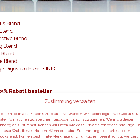
cus Blend
 Blend
ective Blend
ng Blend
 Blend
ge Blend
• Digestive Blend •
INFO
25% Rabatt bestellen
Zustimmung verwalten
hen
Tasche
geliefert,
e
enthält,
dir ein optimales Erlebnis zu bieten, verwenden wir Technologien wie Cookies, 
äteinformationen zu speichern und/oder darauf zuzugreifen. Wenn du diesen
che befestigt werden kann.
hnologien zustimmst, können wir Daten wie das Surfverhalten oder eindeutige ID
 dieser Website verarbeiten. Wenn du deine Zustimmung nicht erteilst oder
ückziehst, können bestimmte Merkmale und Funktionen beeinträchtigt werden.