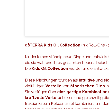
dōTERRA Kids Oil Collection • 7
x Roll-On’s •
Kinder lernen ständig neue Dinge und entwick
die sie während ihres gesamten Lebens beibeh
Die
Kids
Oil
Collection
wurde für die Entwick
Diese Mischungen wurden als
intuitive
und
si
vielfältigen
Vorteile
von
ätherischen Ölen
in
Sie verfügen über
einzigartige Kombination
kraftvolle Vorteile
bieten und gleichzeitig di
fraktioniertem Kokosnussöl kombiniert, um de