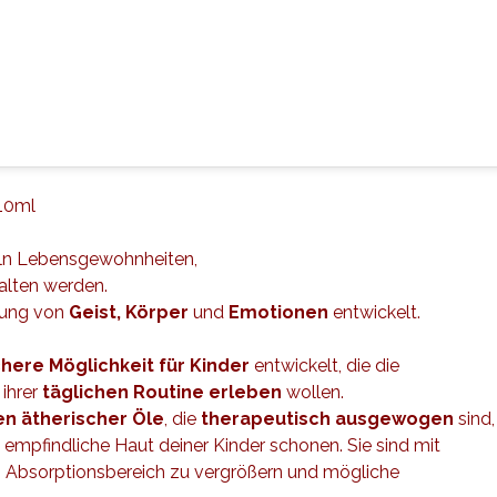
10ml
eln Lebensgewohnheiten,
alten werden.
lung von
Geist, Körper
und
Emotionen
entwickelt.
chere Möglichkeit für Kinder
entwickelt, die die
 ihrer
täglichen Routine erleben
wollen.
en ätherischer Öle
, die
therapeutisch ausgewogen
sind,
e empfindliche Haut deiner Kinder schonen. Sie sind mit
n Absorptionsbereich zu vergrößern und mögliche