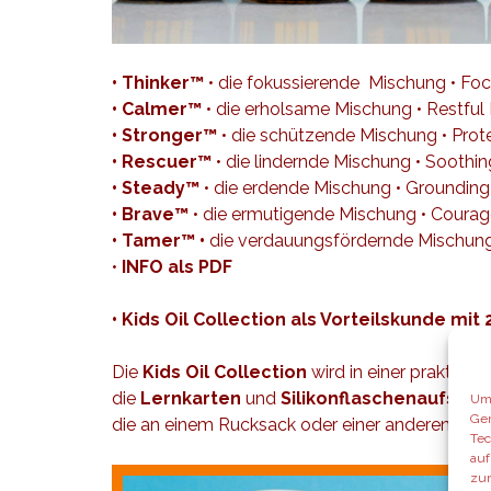
• Thinker™
• die fokussierende Mischung • Fo
• Calmer™
• die erholsame Mischung • Restful
• Stronger™
• die schützende Mischung • Prot
• Rescuer™
• die lindernde Mischung • Soothi
• Steady™
• die erdende Mischung • Grounding
• Brave
™
• die ermutigende Mischung • Coura
• Tamer
™ •
die verdauungsfördernde Mischung 
•
INFO als PDF
•
Kids Oil
Collection
als Vorteilskunde mit 
Die
Kids Oil Collection
wird in einer praktisc
die
Lernkarten
und
Silikonflaschenaufsätz
Um 
Ger
die an einem Rucksack oder einer anderen Tas
Tec
auf
zur