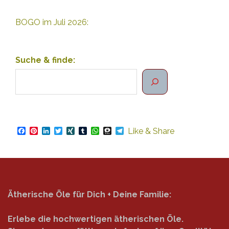
BOGO im Juli 2026:
Suche & finde:
Facebook
Pinterest
LinkedIn
Twitter
XING
Tumblr
WhatsApp
Threema
Telegram
Like & Share
Ätherische Öle für Dich + Deine Familie:
Erlebe die hochwertigen ätherischen Öle.