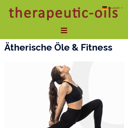
Zum
Deutsch
▼
Inhalt
springen
Menü
umschalten
Ätherische Öle & Fitness