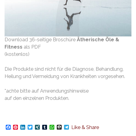
Download 36-seitige Broschüre
Ätherische Öle &
Fitness
als PDF
(kostenlos)
Die Produkte sind nicht für die Diagnose, Behandlung,
Heilung und Vermeidung von Krankheiten vorgesehen.
*achte bitte auf Anwendungshinweise
auf den einzelnen Produkten.
Facebook
Pinterest
LinkedIn
Twitter
XING
Tumblr
WhatsApp
Threema
Telegram
Like & Share