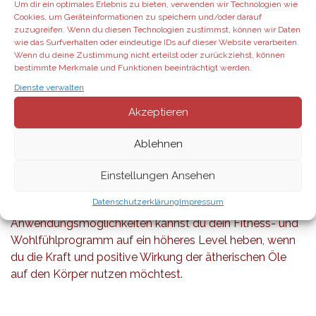
Um dir ein optimales Erlebnis zu bieten, verwenden wir Technologien wie
Cookies, um Geräteinformationen zu speichern und/oder darauf
Wenn du die Eigenschaften und Wirkungen bestimmter
zuzugreifen. Wenn du diesen Technologien zustimmst, können wir Daten
ätherischer Öle kennst, ist es ein Leichtes, diese in dein
wie das Surfverhalten oder eindeutige IDs auf dieser Website verarbeiten.
Trainingsprogramm zu integrieren.
Wenn du deine Zustimmung nicht erteilst oder zurückziehst, können
bestimmte Merkmale und Funktionen beeinträchtigt werden.
Der Vorteil bei der Nutzung ätherischer Öle ist, dass du
dein Trainingsprogramm nicht umstellen musst, um
Dienste verwalten
einen gesunden Lebensstil zu führen und deine
Akzeptieren
Fitnessziele zu erreichen.
Ablehnen
Du kannst die ätherischen Öle einfach in dein
bestehendes Programm einbauen und so noch mehr
Einstellungen Ansehen
Wohlbefinden bei der körperlichen Betätigung finden.
Datenschutzerklärung
Impressum
Dank der großen Vielfalt an Ölen und
Anwendungsmöglichkeiten kannst du dein Fitness- und
Wohlfühlprogramm auf ein höheres Level heben, wenn
du die Kraft und positive Wirkung der ätherischen Öle
auf den Körper nutzen möchtest.