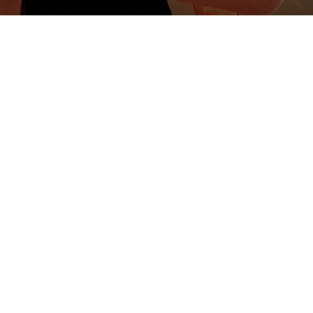
Domains:
palek.de
• www.
doTERRA-oils.de
, Offenbach, Maintal, Rodgau, Dieburg, Gro-Gerau,
nigstein, Oberursel, Friedrichsdorf, Bad Nauheim,
ßen, Limburg, Hanau, Wiesbaden, Darmstadt, Friedberg,
burg, Limburg, Hessen, Rhein-Main, Aschaffenburg, Mai
n, Düsseldorf, Dortmund, Essen, Bochum, Wuppertal,
cken, Kaiserslautern, Koblenz, Hannover, Nürnberg,
au, Bamberg, Bayreuth, Dresden, Chemnitz, Leipzig,
d Nauheim, Bad Kreuznach, Neustadt, Siegen, Bad
im, Tübingen, Freudenstadt, Offenburg, Landau,
, Mühlheim, Oberhausen,
drhein-Westfahlen, Niedersachsen, Saarland,
gen, Sachsen, Berlin, Rhein-Main, Frankfurt am
 Darmstadt, Hanau, Fulda, Friedberg, Kassel, Giessen,
hen, Bayreuth, Bamberg, Düsseldorf, Hamburg, Berlin,
assel, Göttingen, Hannover, Kiel, Bremen, Lübeck,
ürnberg, Passau, Karlsruhe, Dortmund, Duisburg, Esse
k, Mainz, Mannheim, Heidelberg, Ulm, Regensburg,