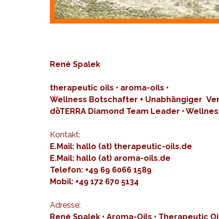
René Spalek
therapeutic oils • aroma-oils •
Wellness
Botschafter
+ Unabhängiger Ver
dōTERRA Diamond Team Leader •
Wellnes
Kontakt:
E.Mail:
hallo (at) therapeutic-oils.de
E.Mail:
hallo (at) aroma-oils.de
Telefon: +49 69 6066 1589
Mobil: +49 172 670 5134
Adresse:
René Spalek • Aroma-Oils • Therapeutic Oi