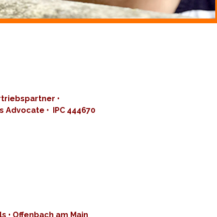
triebspartner •
s Advocate • IPC 444670
ls • Offenbach am Main