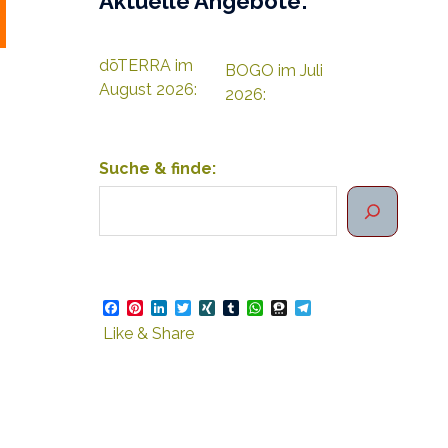
Aktuelle Angebote:
dōTERRA im
BOGO im Juli
August 2026:
2026:
Suche & finde:
Facebook
Pinterest
LinkedIn
Twitter
XING
Tumblr
WhatsApp
Threema
Telegram
Like & Share