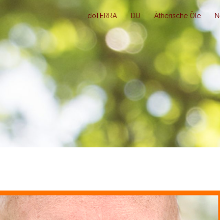
dōTERRA
DU
Ätherische Öle
N