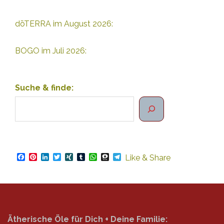
dōTERRA im August 2026:
BOGO im Juli 2026:
Suche & finde:
Facebook
Pinterest
LinkedIn
Twitter
XING
Tumblr
WhatsApp
Threema
Telegram
Like & Share
Ätherische Öle für Dich + Deine Familie: