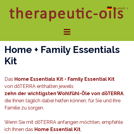
Zum
Deutsch
▼
Inhalt
springen
Menü
umschalten
Home + Family Essentials
Kit
Das
Home Essentials Kit
+
Family Essential Kit
von dōTERRA enthalten jeweils
zehn der wichtigsten Wohlfühl-Öle von dōTERRA
,
die Ihnen täglich dabei helfen können, für Sie und ihre
Familie zu sorgen.
Wenn Sie mit dōTERRA anfangen möchten, empfehle
ich Ihnen das
Home Essential Kit
,