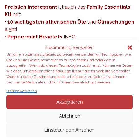
Preislich interessant
ist auch das
Family Essentials
Kit
mit:
• 10 wichtigsten ätherischen Öle
und
Ölmischungen
à 5ml
•
Peppermint Beadlets
INFO
• OnGuard Beadlets
INFO
Zustimmung verwalten
• dōTERRA Essentials Booklet
Um dir ein optimales Erlebnis zu bieten, verwenden wir Technologien wie
Cookies, um Geräteinformationen zu speichern und/oder darauf
zuzugreifen. Wenn du diesen Technologien zustimmst, können wir Daten
•
Family Essentials Kit als Vorteilskunde mit 25%
wie das Surfverhalten oder eindeutige IDs auf dieser Website verarbeiten.
Rabatt bestellen
Wenn du deine Zustimmung nicht erteilst oder zurückziehst, können
bestimmte Merkmale und Funktionen beeinträchtigt werden.
Dienste verwalten
Akzeptieren
Ablehnen
Einstellungen Ansehen