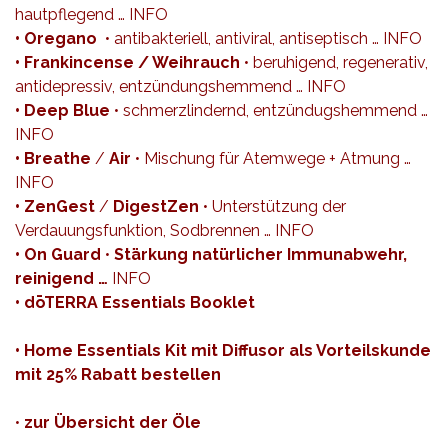
hautpflegend …
INFO
• Oregano
• antibakteriell, antiviral, antiseptisch …
INFO
• Frankincense / Weihrauch
• beruhigend, regenerativ,
antidepressiv, entzündungshemmend …
INFO
•
Deep Blue
• schmerzlindernd, entzündugshemmend …
INFO
•
Breathe
/
Air
• Mischung für Atemwege + Atmung …
INFO
• ZenGest
/
DigestZen
• Unterstützung der
Verdauungsfunktion, Sodbrennen …
INFO
•
On Guard
•
Stärkung natürlicher Immunabwehr,
reinigend …
INFO
• dōTERRA Essentials Booklet
•
Home Essentials Kit mit Diffusor als Vorteilskunde
mit 25% Rabatt bestellen
•
zur Übersicht der Öle