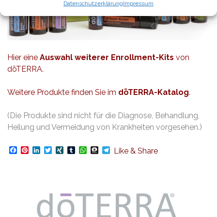
Datenschutzerklärung
Impressum
Hier eine
Auswahl weiterer Enrollment-Kits
von
dōTERRA.
Weitere Produkte finden Sie im
dōTERRA-Katalog
.
(Die Produkte sind nicht für die Diagnose, Behandlung,
Heilung und Vermeidung von Krankheiten vorgesehen.)
Facebook
Pinterest
LinkedIn
Twitter
XING
Tumblr
WhatsApp
Threema
Telegram
Like & Share