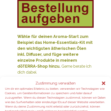
Wähle für deinen Aroma-Start zum
Beispiel das Home-Essentials-Kit mit
den wichtigsten ätherischen Ölen
inkl. Diffuser, und füge weitere
e
inzelne Produkte
in meinem
dōTERRA-Shop hinzu.
Gerne berate ich
dich dabei.
Zustimmung verwalten
Aktuelle Angebote:
Um dir ein optimales Erlebnis zu bieten, verwenden wir Technologien wie
Cookies, um Geräteinformationen zu speichern und/oder darauf
zuzugreifen. Wenn du diesen Technologien zustimmst, können wir Daten
dōTERRA im August 2026:
wie das Surfverhalten oder eindeutige IDs auf dieser Website verarbeiten.
Wenn du deine Zustimmung nicht erteilst oder zurückziehst, können
bestimmte Merkmale und Funktionen beeinträchtigt werden.