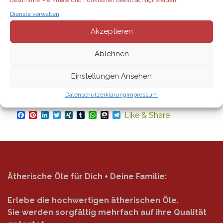
BOGO im Juli 2026:
Dienste verwalten
Akzeptieren
Suche & finde:
Ablehnen
Einstellungen Ansehen
Datenschutzerklärung
Impressum
Facebook
Pinterest
LinkedIn
Twitter
XING
Tumblr
WhatsApp
Threema
Telegram
Like & Share
Ätherische Öle für Dich + Deine Familie:
Erlebe die hochwertigen ätherischen Öle.
Sie werden sorgfältig mehrfach auf ihre Qualität