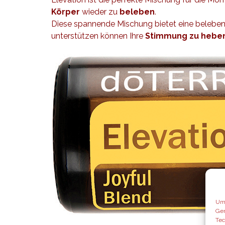
Körper
wieder zu
beleben
.
Diese spannende Mischung bietet eine beleb
unterstützen können Ihre
Stimmung zu hebe
Um 
Ger
Tec