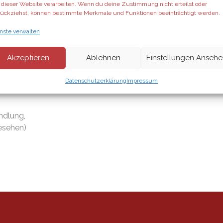
 dieser Website verarbeiten. Wenn du deine Zustimmung nicht erteilst oder
ückziehst, können bestimmte Merkmale und Funktionen beeinträchtigt werden.
nste verwalten
rfrischendes Aroma
aus
ne, Elemi, Zitronenmyrte, Melisse, Ylang Ylang, Osmanthus un
Akzeptieren
Ablehnen
Einstellungen Anseh
Datenschutzerklärung
Impressum
ndlung,
esehen)