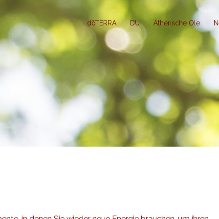
dōTERRA
DU
Ätherische Öle
N
mente, in denen Sie wieder neue Energie brauchen, um ihren