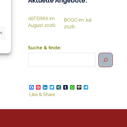
Aktuelle Angebote:
dōTERRA im
BOGO im Juli
August 2026:
2026:
d
en
Suche & finde:
Facebook
Pinterest
LinkedIn
Twitter
XING
Tumblr
WhatsApp
Threema
Telegram
Like & Share