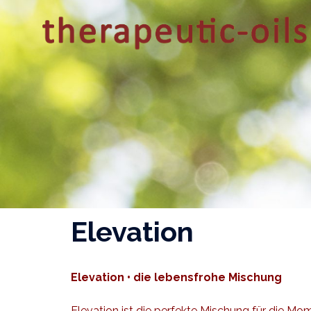
Zum
Inhalt
springen
Elevation
Elevation • die lebensfrohe Mischung
Elevation ist die perfekte Mischung für die Mo