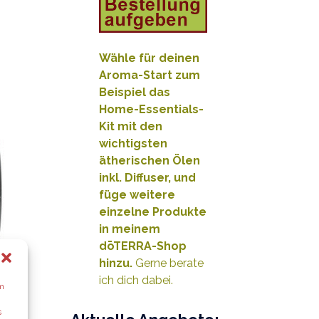
Wähle für deinen
Aroma-Start zum
Beispiel das
Home-Essentials-
Kit mit den
wichtigsten
ätherischen Ölen
inkl. Diffuser, und
füge weitere
e
inzelne Produkte
in meinem
dōTERRA-Shop
hinzu.
Gerne berate
ich dich dabei.
um
s