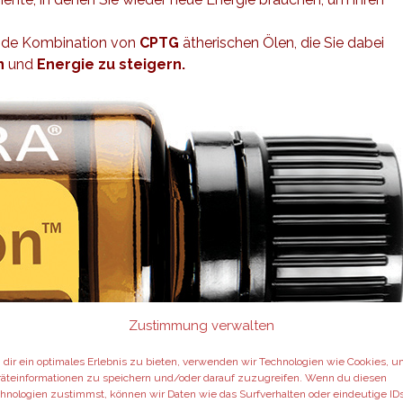
ende Kombination von
CPTG
ätherischen Ölen, die Sie dabei
n
und
Energie zu steigern.
Zustimmung verwalten
dir ein optimales Erlebnis zu bieten, verwenden wir Technologien wie Cookies, 
äteinformationen zu speichern und/oder darauf zuzugreifen. Wenn du diesen
hnologien zustimmst, können wir Daten wie das Surfverhalten oder eindeutige ID