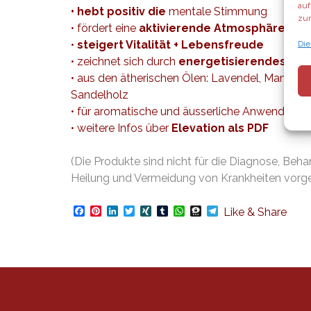
auf
• hebt positiv die
mentale Stimmung
zur
• fördert eine
aktivierende Atmosphäre
•
steigert Vitalität + Lebensfreude
Die
• zeichnet sich durch
energetisierendes + e
• aus den ätherischen Ölen: Lavendel, Mandari
Sandelholz
• für aromatische und äusserliche Anwendung
• weitere Infos über
Elevation als PDF
(Die Produkte sind nicht für die Diagnose, Beha
Heilung und Vermeidung von Krankheiten vorg
Facebook
Pinterest
LinkedIn
Twitter
XING
Tumblr
WhatsApp
Threema
Telegram
Like & Share