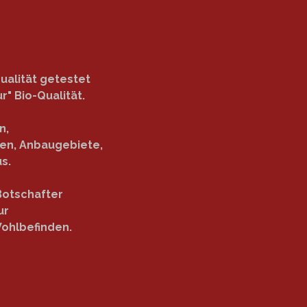
ualität getestet
r" Bio-Qualität.
n,
zen, Anbaugebiete,
s.
Botschafter
ur
ohlbefinden.