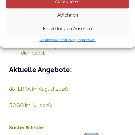
Akzeptieren
Wähle für deinen Aroma-Start zum
Ablehnen
Beispiel das Home-Essentials-Kit mit
den wichtigsten ätherischen Ölen
Einstellungen Ansehen
inkl. Diffuser, und füge weitere
e
inzelne Produkte
in meinem
Datenschutzerklärung
Impressum
dōTERRA-Shop hinzu.
Gerne berate ich
dich dabei.
Aktuelle Angebote:
dōTERRA im August 2026:
BOGO im Juli 2026:
Suche & finde: