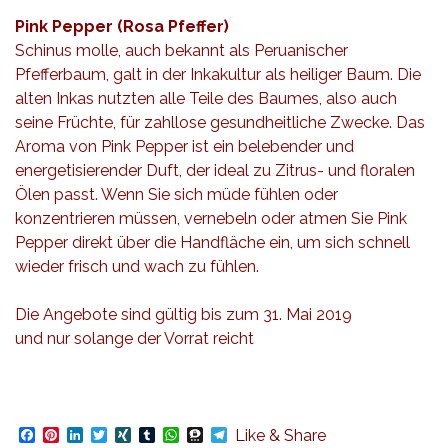
Pink Pepper (Rosa Pfeffer)
Schinus molle, auch bekannt als Peruanischer
Pfefferbaum, galt in der Inkakultur als heiliger Baum. Die
alten Inkas nutzten alle Teile des Baumes, also auch
seine Früchte, für zahllose gesundheitliche Zwecke. Das
Aroma von Pink Pepper ist ein belebender und
energetisierender Duft, der ideal zu Zitrus- und floralen
Ölen passt. Wenn Sie sich müde fühlen oder
konzentrieren müssen, vernebeln oder atmen Sie Pink
Pepper direkt über die Handfläche ein, um sich schnell
wieder frisch und wach zu fühlen.
Die Angebote sind gültig bis zum 31. Mai 2019
und nur solange der Vorrat reicht
Facebook
Pinterest
LinkedIn
Twitter
XING
Tumblr
WhatsApp
Threema
Telegram
Like & Share