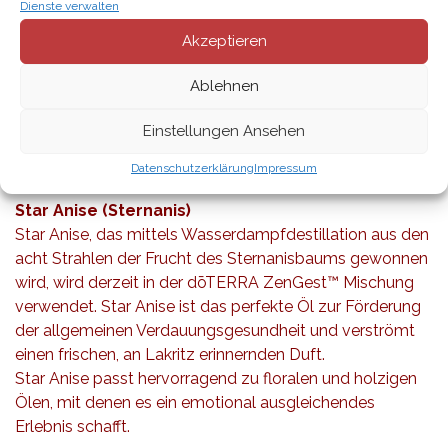
Dienste verwalten
zeitlich begrenzten Aktionsangeboten. Green Mandarin
Akzeptieren
stammt vom gleichen Mandarinenbaum, allerdings von
der unreifen Frucht anstelle der reifen Frucht.
Das Aroma
Ablehnen
dieses Öls ist leicht süßlich und blumig mit einem Hauch
von Zitrusfrüchten. Wie die anderen Zitrusöle auch, hat
Einstellungen Ansehen
es eine aufbauende Wirkung, wenn Sie es auf Ihrer Haut
tragen oder über die Luft diffundieren.
Datenschutzerklärung
Impressum
Star Anise (Sternanis)
Star Anise, das mittels Wasserdampfdestillation aus den
acht Strahlen der Frucht des Sternanisbaums gewonnen
wird, wird derzeit in der dōTERRA ZenGest™ Mischung
verwendet. Star Anise ist das perfekte Öl zur Förderung
der allgemeinen Verdauungsgesundheit und verströmt
einen frischen, an Lakritz erinnernden Duft.
Star Anise passt hervorragend zu floralen und holzigen
Ölen, mit denen es ein emotional ausgleichendes
Erlebnis schafft.