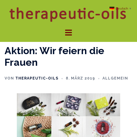
Zum
Deutsch
▼
Inhalt
springen
Menü
umschalten
Aktion: Wir feiern die
Frauen
VON
THERAPEUTIC-OILS
8. MÄRZ 2019
ALLGEMEIN