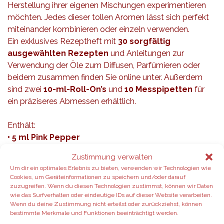
Herstellung ihrer eigenen Mischungen experimentieren
möchten. Jedes dieser tollen Aromen lässt sich perfekt
miteinander kombinieren oder einzeln verwenden.
Ein exklusives Rezeptheft mit
30 sorgfältig
ausgewählten Rezepten
und Anleitungen zur
Verwendung der Öle zum Diffusen, Parfümieren oder
beidem zusammen finden Sie online unter. Außerdem
sind zwei
10-ml-Roll-On’s
und
10 Messpipetten
für
ein präziseres Abmessen erhältlich.
Enthält:
• 5 ml Pink Pepper
• 5 ml Green Mandarin
Zustimmung verwalten
• 5 ml Star Anise
Um dir ein optimales Erlebnis zu bieten, verwenden wir Technologien wie
• zehn Pipetten
Cookies, um Geräteinformationen zu speichern und/oder darauf
• zwei leere Roll-on-Flaschen.
zuzugreifen. Wenn du diesen Technologien zustimmst, können wir Daten
wie das Surfverhalten oder eindeutige IDs auf dieser Website verarbeiten.
Wenn du deine Zustimmung nicht erteilst oder zurückziehst, können
Green Mandarin (Grüne Mandarine)
bestimmte Merkmale und Funktionen beeinträchtigt werden.
Red Mandarin kennen Sie vielleicht schon aus anderen