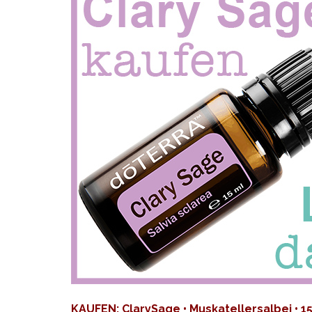
KAUFEN: ClarySage • Muskatellersalbei • 