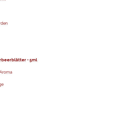
rden
rbeerblätter • 5ml
s Aroma
ge