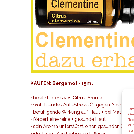
KAUFEN: Bergamot • 15ml
• besitzt intensives Citrus-Aroma
• wohltuendes Anti-Stress-Öl gegen Anspann
Um 
• beruhigende Wirkung auf Haut + bei Massage
Ger
• fördert eine reine + gesunde Haut
Tec
auf
• sein Aroma unterstützt einen gesunden Schla
zur
• ideal zum Zerstäuben im Diffuser