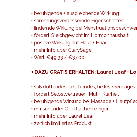
• beruhigende + ausgleichende Wirkung
• stimmungsverbessernde Eigenschaften
• lindernde Wirkung bei Menstruationsbeschwe
• fördert Gleichgewicht im Hormonhaushalt
• positve Wirkung auf Haut + Haar
•
mehr Info über ClarySage
• Wert: €49,33 / €37,00*
+ DAZU
GRATIS
ERHALTEN: Laurel Leaf • Lo
• süß duftendes, erhebendes, helles + würzige
• fördert Selbstvertrauen, Mut + Klarheit
• beruhigende Wirkung bei Massage + Hautpfle
• erfrischender Oberflächenreiniger
•
mehr Info über Laurel Leaf
• zeitlich limitiertes Produkt