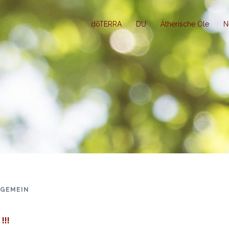
dōTERRA
DU
Ätherische Öle
N
LGEMEIN
!!!