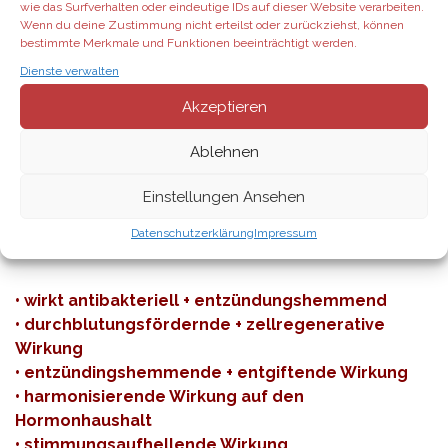
wie das Surfverhalten oder eindeutige IDs auf dieser Website verarbeiten.
•
W
eitere Infos über Hawaiian Sandelwood als
PDF
Wenn du deine Zustimmung nicht erteilst oder zurückziehst, können
•
Bestelle das BOGO zum Vorteilskunden-Preis:
bestimmte Merkmale und Funktionen beeinträchtigt werden.
€87,-
**
Dienste verwalten
Akzeptieren
+
ERHALTE GRATIS:
Geranium • 15ml
Ablehnen
Der beliebte Duft der Geranie, der an Rosenduft erinnert,
Einstellungen Ansehen
besitzt eine beruhigende Wirkung
und ist ein häufiger Bestandteil in vielen Hautpflege-
Datenschutzerklärung
Impressum
Produkten.
• wirkt antibakteriell + entzündungshemmend
• durchblutungsfördernde + zellregenerative
Wirkung
• entzündingshemmende + entgiftende Wirkung
• harmonisierende Wirkung auf den
Hormonhaushalt
• stimmungsaufhellende Wirkung