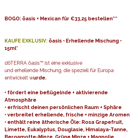
BOGO:
ōasis + Mexican für €33,25 bestellen
***
KAUFE EXKLUSIV:
ōasis • Erhellende Mischung •
15ml*
dōTERRA ōasis™ ist eine exklusive
und erhellende Mischung, die speziell für Europa
entwickelt w
urde.
• fördert eine beflügelnde + aktivierende
Atmosphäre
• erfrischt deinen persönlichen Raum + Sphäre
• verbreitet erhellende, frische + minzige Aromen
• enthält reine ätherische Öle: Rosa Grapefruit,
Limette, Eukalyptus, Douglasie, Himalaya-Tanne,
Bergamotte-Minze, Grüne Minze + Magnolie.