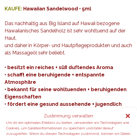
KAUFE:
Hawaiian Sandelwood • 5ml
Das nachhaltig aus Big Island auf Hawaii bezogene
Hawaiianisches Sandelholz ist sehr wohltuend auf der
Haut,
und daher in Körper- und Hautpflegeprodukten und auch
als Massageöl sehr beliebt.
• besitzt ein reiches + süß duftendes Aroma
• schafft eine beruhigende + entspannte
Atmosphäre
• bekannt für seine wohltuenden + beruhigenden
Eigenschaften
• fördert eine gesund aussehende + jugendlich
glatte Haut
Zustimmung verwalten
• reduziert das Auftreten von Hautunreinheiten
Um dir ein optimales Erlebnis zu bieten, verwenden wir Technologien wie
• besitzt erdenden + erhebenden Eigenschaften
Cookies, um Geräteinformationen zu speichern und/oder darauf
für Yoga + Meditation
zuzugreifen. Wenn du diesen Technologien zustimmst, können wir Daten