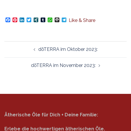
Facebook
Pinterest
LinkedIn
Twitter
XING
Tumblr
WhatsApp
Threema
Telegram
Like & Share
Beitragsnavigation
dōTERRA im Oktober 2023:
dōTERRA im November 2023:
Ätherische Öle für Dich + Deine Familie:
Erlebe die hochwertigen ätherischen Öle.