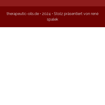
therapeutic-oils.de • 2024 • Stolz präsentiert von rené
spalek