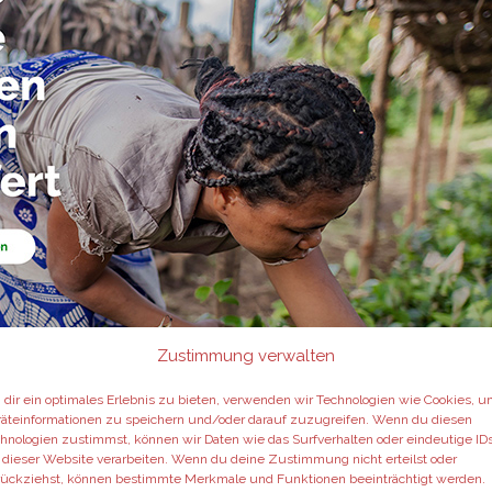
Zustimmung verwalten
dir ein optimales Erlebnis zu bieten, verwenden wir Technologien wie Cookies, 
äteinformationen zu speichern und/oder darauf zuzugreifen. Wenn du diesen
hnologien zustimmst, können wir Daten wie das Surfverhalten oder eindeutige ID
 dieser Website verarbeiten. Wenn du deine Zustimmung nicht erteilst oder
ückziehst, können bestimmte Merkmale und Funktionen beeinträchtigt werden.