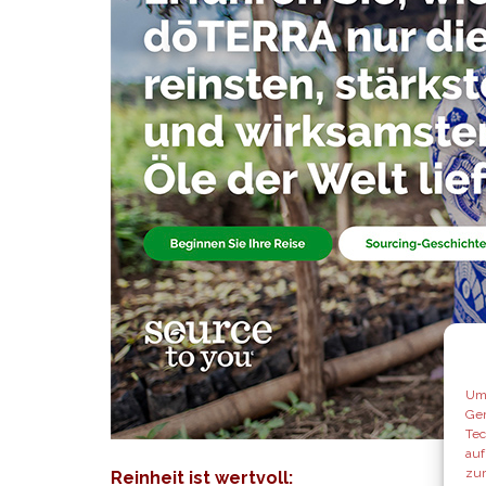
Um 
Ger
Tec
auf
zur
Reinheit ist wertvoll: