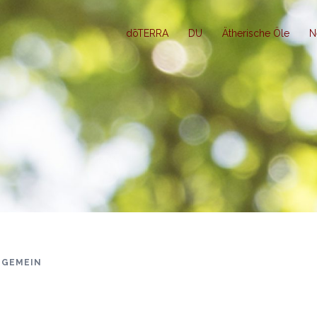
dōTERRA
DU
Ätherische Öle
N
LGEMEIN