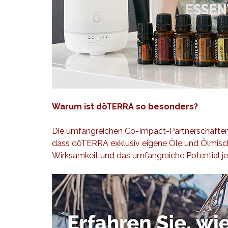
Warum ist dōTERRA so besonders?
Die umfangreichen Co-Impact-Partnerschafte
dass dōTERRA exklusiv eigene Öle und Ölmischu
Wirksamkeit und das umfangreiche Potential j