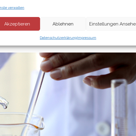
nste verwalten
n schnell und kostengünstig arbeiten,
stigen oder sogar synthetischen Bestandteilen
Akzeptieren
Ablehnen
Einstellungen Anseh
RA kompromisslos nachhaltig
t beim Anbau und Ernte der Pflanzen,
Datenschutzerklärung
Impressum
en ätherischen Öle.