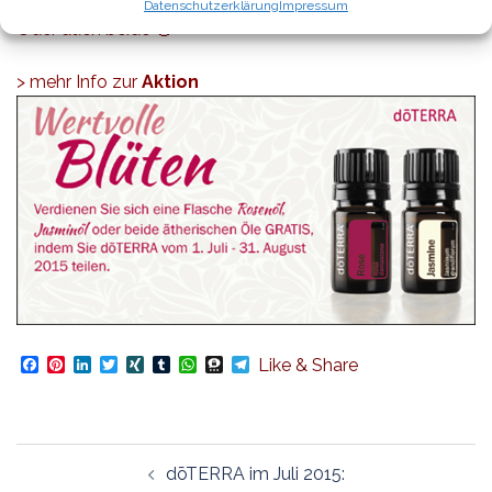
Jasminöl verdienen
.
Datenschutzerklärung
Impressum
Oder auch beide 🙂
>
mehr Info zur
Aktion
Facebook
Pinterest
LinkedIn
Twitter
XING
Tumblr
WhatsApp
Threema
Telegram
Like & Share
Beitragsnavigation
dōTERRA im Juli 2015: