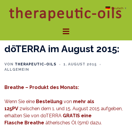
Zum
Deutsch
▼
Inhalt
springen
Menü
umschalten
dōTERRA im August 2015:
VON
THERAPEUTIC-OILS
1. AUGUST 2015
ALLGEMEIN
Breathe – Produkt des Monats:
Wenn Sie eine
Bestellung
von
mehr als
125PV
zwischen dem 1. und 15. August 2015 aufgeben,
erhalten Sie von doTERRA
GRATIS eine
Flasche Breathe
ätherisches Öl (5ml) dazu.