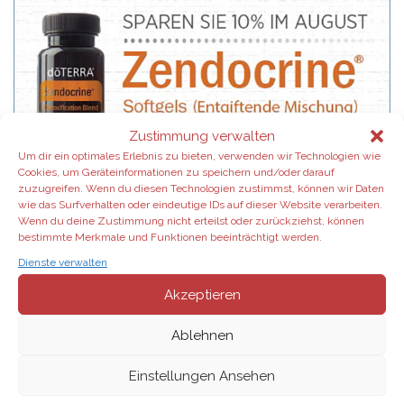
Zustimmung verwalten
Um dir ein optimales Erlebnis zu bieten, verwenden wir Technologien wie
Cookies, um Geräteinformationen zu speichern und/oder darauf
zuzugreifen. Wenn du diesen Technologien zustimmst, können wir Daten
wie das Surfverhalten oder eindeutige IDs auf dieser Website verarbeiten.
Wenn du deine Zustimmung nicht erteilst oder zurückziehst, können
bestimmte Merkmale und Funktionen beeinträchtigt werden.
Dienste verwalten
Akzeptieren
AKTION: Wertvolle Blüten von doTERRA:
Ablehnen
Bei einer
Empfehlung
und
Anmeldung neuer IPC-
Mitglieder bei doTERRA
,
Einstellungen Ansehen
können Sie sich
eine Flasche
wertvollen
Rosenöl
oder