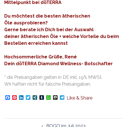
Mittelpunkt bei dōTERRA
Du möchtest die besten ätherischen
Öle ausprobieren?
Gerne berate ich Dich bei der Auswahl
deiner ätherischen Öle + welche Vorteile du beim
Bestellen erreichen kannst
Hochsommerliche Grüße, René
Dein dōTERRA Diamond Wellness- Botschafter
* die Preisangaben gelten in DE inkl. 19% MWSt.
Wir haften nicht für falsche Preisangaben.
Facebook
Pinterest
LinkedIn
Twitter
XING
Tumblr
WhatsApp
Threema
Telegram
Like & Share
Beitragsnavigation
BOGO im Juli 2023