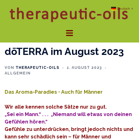
Zum
Deutsch
▼
Inhalt
springen
Menü
umschalten
dōTERRA im August 2023
VON
THERAPEUTIC-OILS
1. AUGUST 2023
ALLGEMEIN
Das Aroma-Paradies • Auch für Männer
Wir alle kennen solche Sätze nur zu gut.
„Sei ein Mann.“ . . . „Niemand will etwas von deinen
Gefühlen hören.“
Gefühle zu unterdrücken, bringt jedoch nichts und
kann sehr schädlich sein – für Männer und