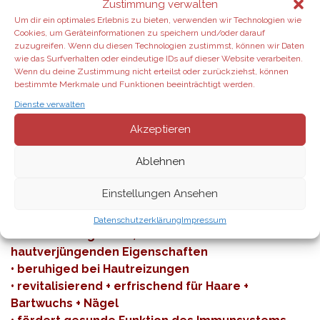
Zustimmung verwalten
•
weitere Infos über Amavi als PDF
Um dir ein optimales Erlebnis zu bieten, verwenden wir Technologien wie
•
Amavi Discovery Set bestellen
Cookies, um Geräteinformationen zu speichern und/oder darauf
• erhältlich als zeitlich-limitiertes Produkt
zuzugreifen. Wenn du diesen Technologien zustimmst, können wir Daten
wie das Surfverhalten oder eindeutige IDs auf dieser Website verarbeiten.
Wenn du deine Zustimmung nicht erteilst oder zurückziehst, können
bestimmte Merkmale und Funktionen beeinträchtigt werden.
Dienste verwalten
Produkt des Monats:
Tea Tree • Teebaum • 15ml
Akzeptieren
Klären, reinigen, beruhigen + kühlen.
Ablehnen
Das ätherische Teebaumöl enthält über 92
verschiedene Substanzen und bietet bei
Einstellungen Ansehen
äußerlicher Anwendung erstaunliche Vorteile.
Datenschutzerklärung
Impressum
• besitzt reinigenden, entschlackende +
hautverjüngenden Eigenschaften
• beruhiged bei Hautreizungen
• revitalisierend + erfrischend für Haare +
Bartwuchs + Nägel