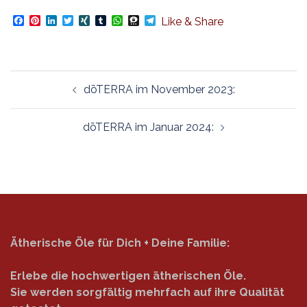
Facebook
Pinterest
LinkedIn
Twitter
XING
Tumblr
WhatsApp
Threema
Telegram
Like & Share
Beitragsnavigation
dōTERRA im November 2023:
dōTERRA im Januar 2024:
Ätherische Öle für Dich + Deine Familie:
Erlebe die hochwertigen ätherischen Öle.
Sie werden sorgfältig mehrfach auf ihre Qualität