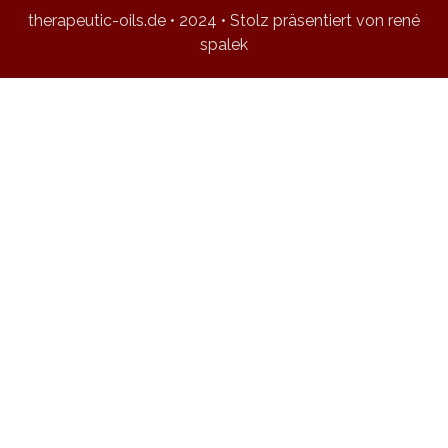
therapeutic-oils.de • 2024 • Stolz präsentiert von rené
spalek