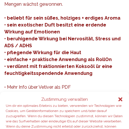
Mengen wächst gewonnen.
• beliebt für sein süßes, holziges + erdiges Aroma
• sein exotischer Duft besitzt eine erdende
Wirkung auf Emotionen
• beruhigende Wirkung bei Nervosität, Stress und
ADS / ADHS
• pflegende Wirkung für die Haut
• einfache + praktische Anwendung als RollOn
• verdünnt mit fraktionnierten Koksoöl ür eine
f
euchtigkeitsspendende
Anwendung
• Mehr Info über Vetiver als
PDF
•
Vetiver TOUCH für €46,50 bestellen
Zustimmung verwalten
Um dir ein optimales Erlebnis zu bieten, verwenden wir Technologien wie
Cookies, um Geräteinformationen zu speichern und/oder darauf
zuzugreifen. Wenn du diesen Technologien zustimmst, können wir Daten
wie das Surfverhalten oder eindeutige IDs auf dieser Website verarbeiten.
Wenn du deine Zustimmung nicht erteilst oder zurückziehst, können