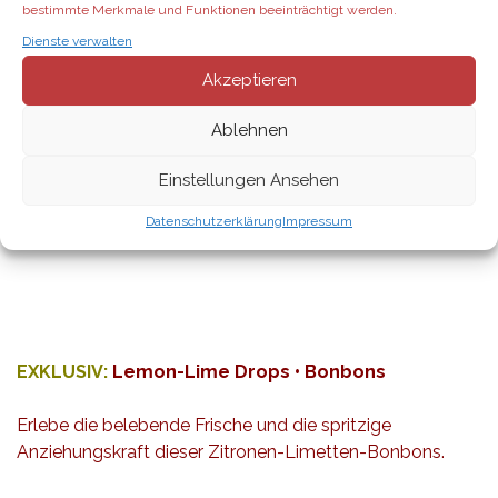
bestimmte Merkmale und Funktionen beeinträchtigt werden.
EXKLUSIV:
Der Geschenke-Katalog wurde
Dienste verwalten
erweitert:
Akzeptieren
dōTERRA hat für Dich und Deine Lieben die Vielzahl
Ablehnen
besonderer und zeitlich limitierter Geschenkideen und
Aktionen für das bevorstehende Weihnachtsfest
Einstellungen Ansehen
erweitert.
Schau dir den aktuellen
Festtags-Katalog als PDF
an
Datenschutzerklärung
Impressum
EXKLUSIV:
Lemon-Lime Drops • Bonbons
Erlebe die belebende Frische und die spritzige
Anziehungskraft dieser Zitronen-Limetten-Bonbons.