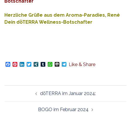
Botschafter
Herzliche Grüße aus dem Aroma-Paradies, René
Dein dōTERRA Wellness-Botschafter
Facebook
Pinterest
LinkedIn
Twitter
XING
Tumblr
WhatsApp
Threema
Telegram
Like & Share
Beitragsnavigation
dōTERRA im Januar 2024:
BOGO im Februar 2024