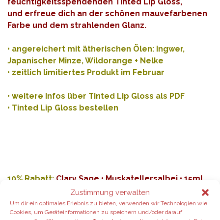
feuchtigkeitsspendenden Tinted Lip Gloss,
und erfreue dich an der schönen mauvefarbenen
Farbe und dem strahlenden Glanz.
• angereichert mit ätherischen Ölen: Ingwer,
Japanischer Minze, Wildorange + Nelke
• zeitlich limitiertes Produkt im Februar
•
weitere Infos über Tinted Lip Gloss als PDF
•
Tinted Lip Gloss bestellen
10% Rabatt:
Clary Sage • Muskatellersalbei • 15ml
Zustimmung verwalten
Muskatellersalbei wurde bereits im Mittelalter
Um dir ein optimales Erlebnis zu bieten, verwenden wir Technologien wie
Cookies, um Geräteinformationen zu speichern und/oder darauf
wegen seiner positiven Wirkung auf die Haut verwendet.