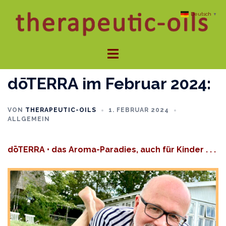
Zum
Deutsch
▼
Inhalt
springen
Menü
umschalten
dōTERRA im Februar 2024:
VON
THERAPEUTIC-OILS
1. FEBRUAR 2024
ALLGEMEIN
dōTERRA • das Aroma-Paradies, auch für Kinder . . .