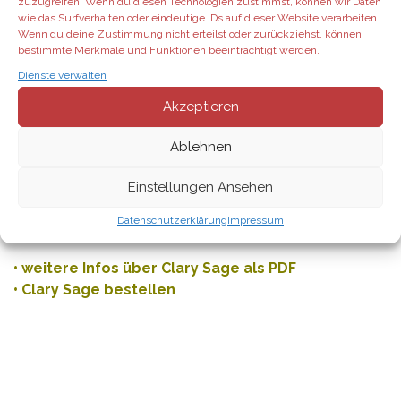
zuzugreifen. Wenn du diesen Technologien zustimmst, können wir Daten
wie das Surfverhalten oder eindeutige IDs auf dieser Website verarbeiten.
• bietet ein beruhigendes + entspannendes Aroma
Wenn du deine Zustimmung nicht erteilst oder zurückziehst, können
bestimmte Merkmale und Funktionen beeinträchtigt werden.
• besitz einen angenehmen + leicht blumigen Duft
• ausgleichende Wirkung auf den monatlichen
Dienste verwalten
Hormonhaushalt
Akzeptieren
• fördert Gleichgewicht bei Beschwerden während
des Menstruationszyklus
Ablehnen
• haarflegende + hautverjüngende Eigenschaften
• kombiniert ätherisches Pfefferminzöl +
Einstellungen Ansehen
fraktioniertes Kokosnussöl
Datenschutzerklärung
Impressum
• für aromatische und äußerliche Anwendung
•
weitere Infos über Clary Sage als PDF
•
Clary Sage bestellen