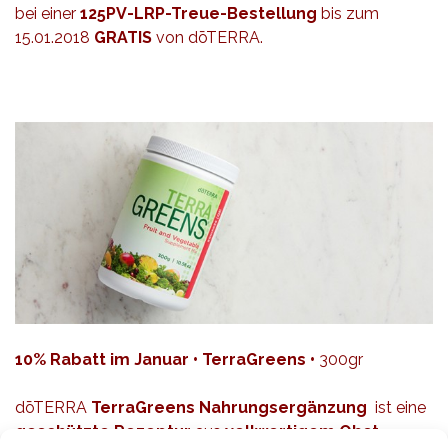
bei einer
125PV-LRP-Treue-Bestellung
bis zum
15.01.2018
GRATIS
von dōTERRA.
10% Rabatt im Januar • TerraGreens •
300gr
dōTERRA
TerraGreens Nahrungsergänzung
ist eine
geschützte Rezeptur
aus
vollwertigem Obst,