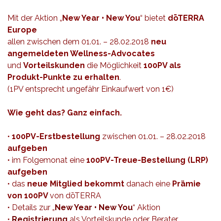
Mit der Aktion „
New Year • New You
“ bietet
dōTERRA
Europe
allen zwischen dem 01.01. – 28.02.2018
neu
angemeldeten Wellness-Advocates
und
Vorteilskunden
die Möglichkeit
100PV als
Produkt-Punkte zu erhalten
.
(1PV entsprecht ungefähr Einkaufwert von 1€)
Wie geht das? Ganz einfach.
•
100PV-Erstbestellung
zwischen 01.01. – 28.02.2018
aufgeben
• im Folgemonat eine
100PV-Treue-Bestellung (LRP)
aufgeben
• das
neue Mitglied bekommt
danach eine
Prämie
von 100PV
von
dōTERRA
• Details zur „
New Year • New You
“ Aktion
•
Registrierung
als Vorteilskunde oder Berater