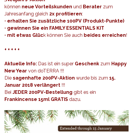
können
neue Vorteilskunden
und
Berater
zum
Jahresanfang gleich
2x profitieren
:
•
erhalten Sie zusätzliche 100PV
(Produkt-Punkte)
•
gewinnen Sie ein FAMILY ESSENTIALS KIT
•
mit etwas Glüc
k können Sie auch
beides erreichen
!
+ + + + +
Aktuelle Info:
Das ist ein super
Geschenk
zum
Happy
New Year
von doTERRA !!!
Die
sagenhafte 200PV-Aktion
wurde bis zum
15.
Januar 2018 verlängert
!!!
Bei
JEDER 200PV-Bestellung
gibt es ein
Frankincense 15ml GRATIS
dazu.