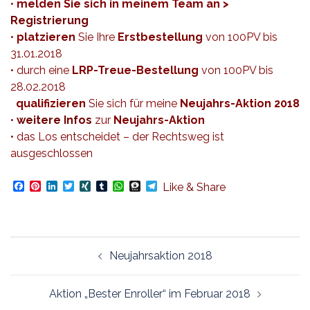
•
melden Sie sich in meinem Team an >
Registrierung
•
platzieren
Sie Ihre
Erstbestellung
von 100PV bis
31.01.2018
• durch eine
LRP-Treue-Bestellung
von 100PV bis
28.02.2018
qualifizieren
Sie sich für meine
Neujahrs-Aktion 2018
•
weitere Infos
zur
Neujahrs-Aktion
• das Los entscheidet – der Rechtsweg ist
ausgeschlossen
Facebook
Pinterest
LinkedIn
Twitter
XING
Tumblr
WhatsApp
Threema
Telegram
Like & Share
Beitragsnavigation
Neujahrsaktion 2018
Aktion „Bester Enroller“ im Februar 2018