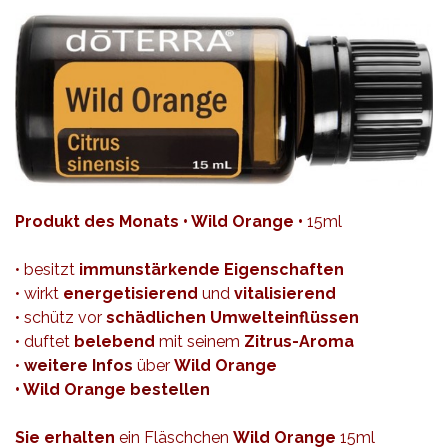
Produkt des Monats • Wild Orange •
15ml
• besitzt
immunstärkende Eigenschaften
• wirkt
energetisierend
und
vitalisierend
• schütz vor
schädlichen Umwelteinflüssen
• duftet
belebend
mit seinem
Zitrus-Aroma
•
weitere Infos
über
Wild Orange
• Wild Orange
bestellen
Sie erhalten
ein Fläschchen
Wild Orange
15ml