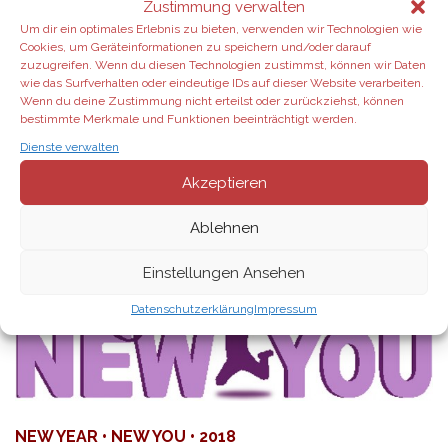
Zustimmung verwalten
Gemüse, Superfrüchten
und
dōTERRA CPTG
Um dir ein optimales Erlebnis zu bieten, verwenden wir Technologien wie
ätherischen Ölen
.
Cookies, um Geräteinformationen zu speichern und/oder darauf
zuzugreifen. Wenn du diesen Technologien zustimmst, können wir Daten
• liefert
wichtige Nährstoffe
wie das Surfverhalten oder eindeutige IDs auf dieser Website verarbeiten.
Wenn du deine Zustimmung nicht erteilst oder zurückziehst, können
• unterstützt ein
gesundes Immunsystem
bestimmte Merkmale und Funktionen beeinträchtigt werden.
• unterstützt ein
gesundes Verdauungssystem
Dienste verwalten
• unterstützt die
Gewichtskontrolle
• enthält
natürliche Inhaltsstoffe
Akzeptieren
•
weitere Infos
über TerraGreens
•
TerraGreens
bestellen
Ablehnen
Einstellungen Ansehen
Datenschutzerklärung
Impressum
NEW YEAR • NEW YOU • 2018