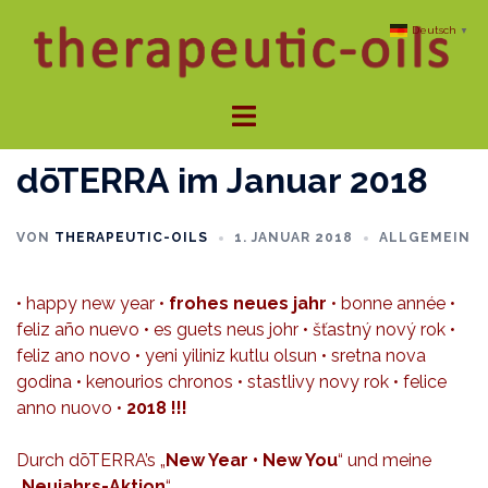
Zum
Deutsch
▼
Inhalt
springen
Menü
umschalten
dōTERRA im Januar 2018
VON
THERAPEUTIC-OILS
1. JANUAR 2018
ALLGEMEIN
• happy new year •
frohes neues jahr
• bonne année •
feliz año nuevo • es guets neus johr • šťastný nový rok •
feliz ano novo • yeni yiliniz kutlu olsun • sretna nova
godina • kenourios chronos • stastlivy novy rok • felice
anno nuovo •
2018 !!!
Durch dōTERRA’s „
New Year • New You
“ und meine
„
Neujahrs-Aktion
“