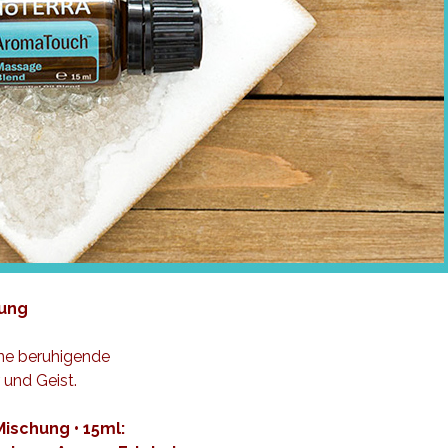
hung
ne beruhigende
und Geist.
ischung • 15ml: