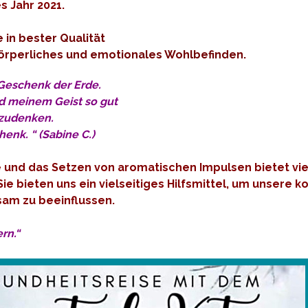
 Jahr 2021.
e in bester Qualität
 körperliches und emotionales Wohlbefinden.
 Geschenk der Erde.
nd meinem Geist so gut
gzudenken.
enk. “ (Sabine C.)
nd das Setzen von aromatischen Impulsen bietet viele
 Sie bieten uns ein vielseitiges Hilfsmittel, um unse
lsam zu beeinflussen.
rn.“