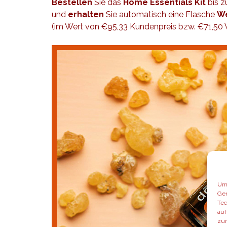
Bestellen
Sie das
Home Essentials Kit
bis z
und
erhalten
Sie automatisch eine Flasche
We
(im Wert von €95,33 Kundenpreis bzw. €71,50 Vo
Um 
Ger
Tec
auf
zur