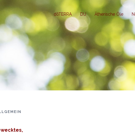
dōTERRA
DU
Ätherische Öle
N
LLGEMEIN
gewecktes,