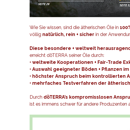
Wie Sie wissen, sind die ätherischen Öle in
100%
völlig
natürlich, rein + sicher
in der Anwendu
Diese besondere + weltweit herausragend
erreicht dōTERRA seiner Öle durch:
• weltweite Kooperationen + Fair-Trade E
• Auswahl geeigneter Böden + Pflanzen i
• höchster Anspruch beim kontrollierten 
• mehrfaches Testverfahren der ätherisc
Durch
dōTERRA’s kompromisslosen Anspr
ist es immens schwer für andere Produzenten a