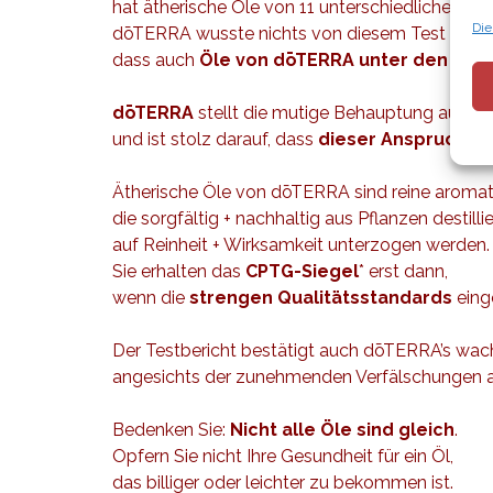
hat ätherische Öle von 11 unterschiedlichen Pr
Die
dōTERRA wusste nichts von diesem Test + war 
dass auch
Öle von dōTERRA unter den wen
dōTERRA
stellt die mutige Behauptung auf,
di
und ist stolz darauf, dass
dieser Anspruch er
Ätherische Öle von dōTERRA sind reine aroma
die sorgfältig + nachhaltig aus Pflanzen destilli
auf Reinheit + Wirksamkeit unterzogen werden.
Sie erhalten das
CPTG-Siegel
* erst dann,
wenn die
strengen Qualitätsstandards
eing
Der Testbericht bestätigt auch dōTERRA’s wa
angesichts der zunehmenden Verfälschungen au
Bedenken Sie:
Nicht alle Öle sind gleich
.
Opfern Sie nicht Ihre Gesundheit für ein Öl,
das billiger oder leichter zu bekommen ist.