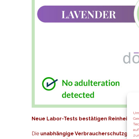
Um 
Neue Labor-Tests bestätigen Reinheit v
Ger
Tec
auf
Die
unabhängige Verbraucherschutzgrup
zur