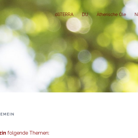
dōTERRA
DU
Ätherische Öle
N
GEMEIN
zin
folgende Themen: