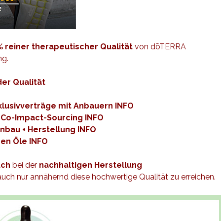
 reiner therapeutischer Qualität
von dōTERRA
ng.
er Qualität
xklusivverträge mit Anbauern
INFO
m Co-Impact-Sourcing
INFO
Anbau + Herstellung
INFO
hen Öle
INFO
uch
bei der
nachhaltigen Herstellung
uch nur annähernd diese hochwertige Qualität zu erreichen.