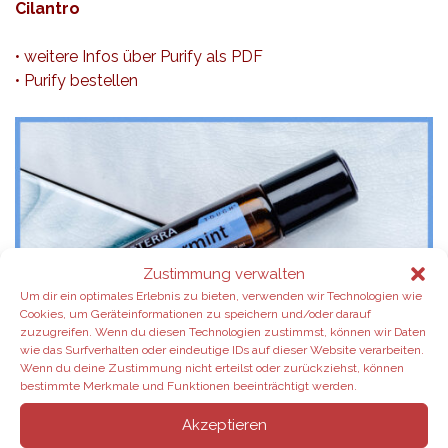
Cilantro
•
weitere Infos
über Purify als PDF
• Purify bestellen
Zustimmung verwalten
Um dir ein optimales Erlebnis zu bieten, verwenden wir Technologien wie
Cookies, um Geräteinformationen zu speichern und/oder darauf
zuzugreifen. Wenn du diesen Technologien zustimmst, können wir Daten
wie das Surfverhalten oder eindeutige IDs auf dieser Website verarbeiten.
Wenn du deine Zustimmung nicht erteilst oder zurückziehst, können
Produkt des Monats:
Peppermint TOUCH RollOn •
bestimmte Merkmale und Funktionen beeinträchtigt werden.
10ml
Akzeptieren