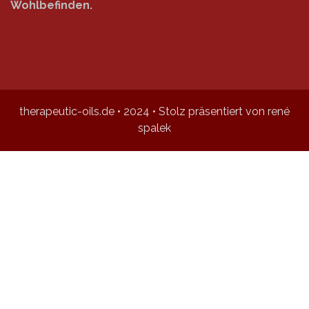
Wohlbefinden.
therapeutic-oils.de • 2024 • Stolz präsentiert von rené
spalek