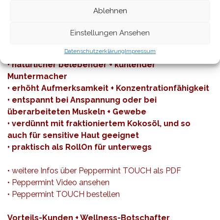
Pfefferminze • einer der Klassiker unter den ätherischen
Ablehnen
Ölen.
Einstellungen Ansehen
• fördert freie Atmung sowie eine gesunde
Datenschutzerklärung
Impressum
Atemfunktion
• natürlicher belebender + kühlender
Muntermacher
• erhöht Aufmerksamkeit + Konzentrationfähigkeit
• entspannt bei Anspannung oder bei
überarbeiteten Muskeln + Gewebe
• verdünnt mit fraktioniertem Kokosöl, und so
auch für sensitive Haut geeignet
• praktisch als RollOn für unterwegs
•
weitere Infos
über Peppermint TOUCH als PDF
• Peppermint Video ansehen
• Peppermint TOUCH bestellen
Vorteils-Kunden + Wellness-Botschafter