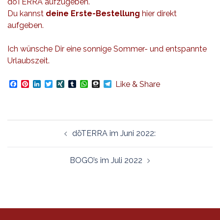
dōTERRA aufzugeben.
Du kannst
deine Erste-Bestellung
hier direkt
aufgeben.
Ich wünsche Dir eine sonnige Sommer- und entspannte
Urlaubszeit.
Facebook
Pinterest
LinkedIn
Twitter
XING
Tumblr
WhatsApp
Threema
Telegram
Like & Share
Beitragsnavigation
dōTERRA im Juni 2022:
BOGO’s im Juli 2022