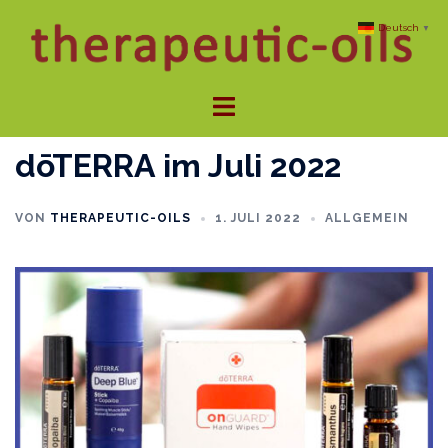
Zum
Deutsch
▼
Inhalt
springen
Menü
umschalten
dōTERRA im Juli 2022
VON
THERAPEUTIC-OILS
1. JULI 2022
ALLGEMEIN