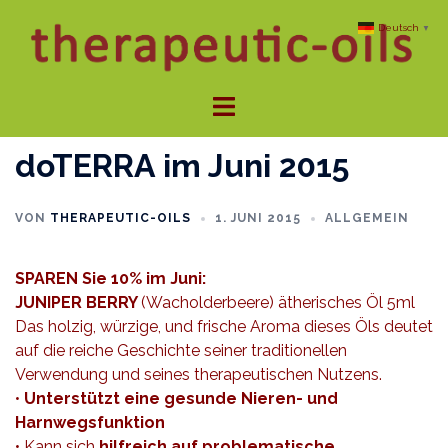
Zum
Deutsch
▼
Inhalt
springen
Menü
umschalten
doTERRA im Juni 2015
VON
THERAPEUTIC-OILS
1. JUNI 2015
ALLGEMEIN
SPAREN Sie 10% im Juni:
JUNIPER BERRY
(Wacholderbeere) ätherisches Öl 5ml
Das holzig, würzige, und frische Aroma dieses Öls deutet
auf die reiche Geschichte seiner traditionellen
Verwendung und seines therapeutischen Nutzens.
•
Unterstützt eine gesunde Nieren- und
Harnwegsfunktion
• Kann sich
hilfreich auf problematische