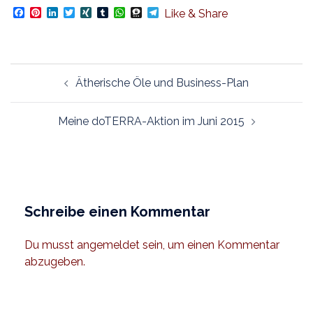
Facebook
Pinterest
LinkedIn
Twitter
XING
Tumblr
WhatsApp
Threema
Telegram
Like & Share
Beitragsnavigation
Ätherische Öle und Business-Plan
Meine doTERRA-Aktion im Juni 2015
Schreibe einen Kommentar
Du musst
angemeldet
sein, um einen Kommentar
abzugeben.