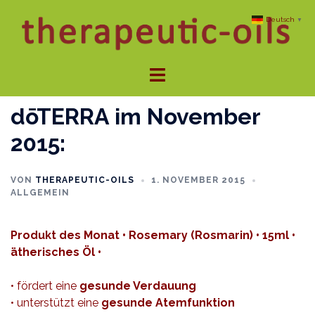
Zum
Deutsch
▼
Inhalt
springen
Menü
umschalten
dōTERRA im November
2015:
VON
THERAPEUTIC-OILS
1. NOVEMBER 2015
ALLGEMEIN
Produkt des Monat • Rosemary (Rosmarin) • 15ml •
ätherisches Öl •
• fördert eine
gesunde Verdauung
• unterstützt eine
gesunde Atemfunktion