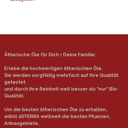
Ätherische Öle für Dich + Deine Familie:
Erlebe die hochwertigen ätherischen Öle.
Sie werden sorgfältig mehrfach auf ihre Qualität
getestet
und durch ihre Reinheit weit besser als "nur" Bio-
Qualität.
Um die besten ätherischen Öle zu erhalten,
wählt dōTERRA weltweit die besten Pflanzen,
Anbaugebiete,