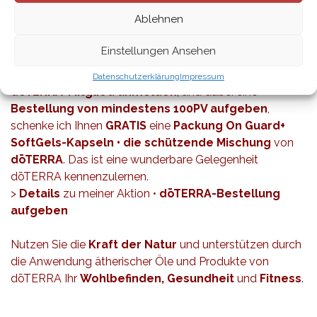
Ablehnen
MEINE AKTION BIS ENDE NOVEMBER 2015:
Stärken Sie Ihr Immunsystem in der kalten
Einstellungen Ansehen
Jahreszeit
Wenn Sie sich bis zum 30.11.2015 als ein
neues
Datenschutzerklärung
Impressum
dōTERRA-Mitglied anmelden
, und dabei eine
Bestellung von mindestens 100PV aufgeben
,
schenke ich Ihnen
GRATIS
eine
Packung On Guard+
SoftGels-Kapseln
• die schützende Mischung
von
dōTERRA
. Das ist eine wunderbare Gelegenheit
dōTERRA kennenzulernen.
>
Details
zu meiner Aktion
•
dōTERRA-Bestellung
aufgeben
Nutzen Sie die
Kraft der Natur
und unterstützen durch
die Anwendung ätherischer Öle und Produkte von
dōTERRA Ihr
Wohlbefinden, Gesundheit
und
Fitness
.