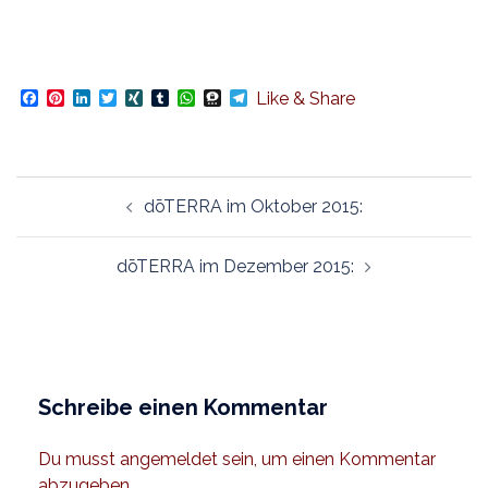
Facebook
Pinterest
LinkedIn
Twitter
XING
Tumblr
WhatsApp
Threema
Telegram
Like & Share
Beitragsnavigation
dōTERRA im Oktober 2015:
dōTERRA im Dezember 2015:
Schreibe einen Kommentar
Du musst
angemeldet
sein, um einen Kommentar
abzugeben.