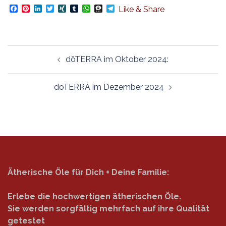
Facebook
Pinterest
LinkedIn
Twitter
XING
Tumblr
WhatsApp
Threema
Telegram
Like & Share
Beitragsnavigation
dōTERRA im Oktober 2024:
doTERRA im Dezember 2024
Ätherische Öle für Dich + Deine Familie:
Erlebe die hochwertigen ätherischen Öle.
Sie werden sorgfältig mehrfach auf ihre Qualität
getestet