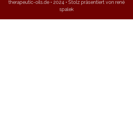
therapeutic-oils.de • 2024 • Stolz präsentiert von rené
spalek