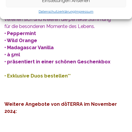
Einstellungen Ansehen
Datenschutzerklärung
Impressum
Wilde Orange, frische Minze und warme Vanilleschoten
vereinen sich und kreieren die perfekte Stimmung
für die besonderen Momente des Lebens.
• Peppermint
• Wild Orange
• Madagascar Vanilla
• à 5ml
• präsentiert in einer schönen Geschenkbox
•
Exklusive Duos bestellen**
Weitere Angebote von dōTERRA im November
2024: