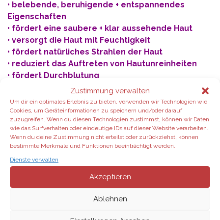
• belebende, beruhigende + entspannendes
Eigenschaften
• fördert eine saubere + klar aussehende Haut
• versorgt die Haut mit Feuchtigkeit
• fördert natürliches Strahlen der Haut
• reduziert das Auftreten von Hautunreinheiten
• fördert Durchblutung
Zustimmung verwalten
Gua Sha Stein aus Rosenquarz:
Um dir ein optimales Erlebnis zu bieten, verwenden wir Technologien wie
Größe: 9,2cm x 6,5cm x 0,7cm
Cookies, um Geräteinformationen zu speichern und/oder darauf
zuzugreifen. Wenn du diesen Technologien zustimmst, können wir Daten
wie das Surfverhalten oder eindeutige IDs auf dieser Website verarbeiten.
Yarrow|Pom + Gua Sha Stein aus Rosenquarz sind in
Wenn du deine Zustimmung nicht erteilst oder zurückziehst, können
schöner dōTERRA-Geschenkbox verpackt.
bestimmte Merkmale und Funktionen beeinträchtigt werden.
Dienste verwalten
•
Exklusive Duos bestellen**
Akzeptieren
Ablehnen
EXKLUSIVES DUO:
Trio für Wohlfühlmomente