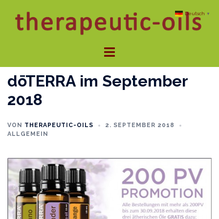
Zum
Deutsch
▼
Inhalt
springen
Menü
umschalten
dōTERRA im September
2018
VON
THERAPEUTIC-OILS
2. SEPTEMBER 2018
ALLGEMEIN