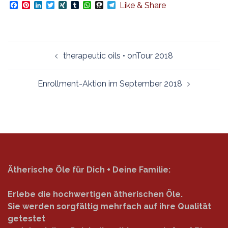
Facebook
Pinterest
LinkedIn
Twitter
XING
Tumblr
WhatsApp
Threema
Telegram
Like & Share
Beitragsnavigation
therapeutic oils • onTour 2018
Enrollment-Aktion im September 2018
Ätherische Öle für Dich + Deine Familie:
Erlebe die hochwertigen ätherischen Öle.
Sie werden sorgfältig mehrfach auf ihre Qualität
getestet