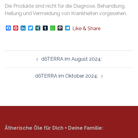
Die Produkte sind nicht für die Diagnose, Behandlung,
Heilung und Vermeidung von Krankheiten vorgesehen.
Facebook
Pinterest
LinkedIn
Twitter
XING
Tumblr
WhatsApp
Threema
Telegram
Like & Share
Beitragsnavigation
dōTERRA im August 2024:
dōTERRA im Oktober 2024:
Ätherische Öle für Dich + Deine Familie: