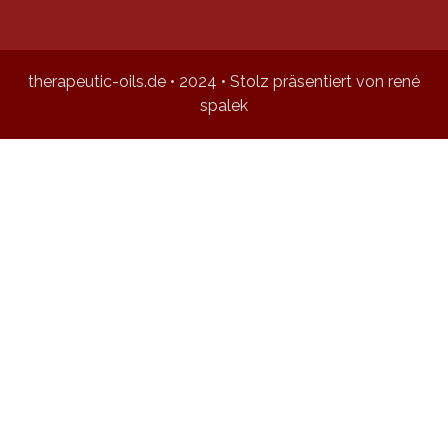
therapeutic-oils.de • 2024 • Stolz präsentiert von rené
spalek