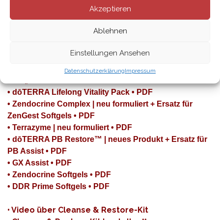
Akzeptieren
Kit mit verbesserten Wellnessprodukten +
Nahrungsergänzungen bestückt, die wichtige Aspekte
Ablehnen
deines Wohlbefindens und Gesundheit im Fokus haben.
Es gibt auch eine vegan Variante des Cleanse & Restore
Einstellungen Ansehen
Kits.
Datenschutzerklärung
Impressum
Das „neue“ Cleanse & Restore Kit enthält:
• dōTERRA Lifelong Vitality Pack •
PDF
• Zendocrine Complex | neu formuliert + Ersatz für
ZenGest Softgels •
PDF
• Terrazyme | neu formuliert •
PDF
• dōTERRA PB Restore™ | neues Produkt + Ersatz für
PB Assist •
PDF
• GX Assist •
PDF
• Zendocrine Softgels •
PDF
• DDR Prime Softgels •
PDF
•
Video über Cleanse & Restore-Kit