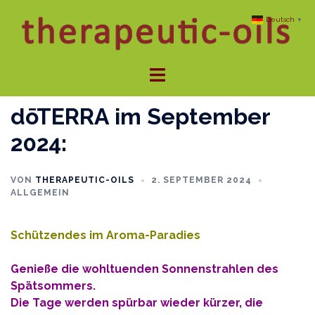
Zum
Deutsch
▼
Inhalt
springen
Menü
umschalten
dōTERRA im September
2024:
VON
THERAPEUTIC-OILS
2. SEPTEMBER 2024
ALLGEMEIN
Schützendes im Aroma-Paradies
Genieße die wohltuenden Sonnenstrahlen des
Spätsommers.
Die Tage werden spürbar wieder kürzer, die