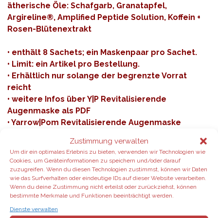
ätherische Öle: Schafgarb, Granatapfel,
Argireline®, Amplified Peptide Solution, Koffein +
Rosen-Blütenextrakt
• enthält 8 Sachets; ein Maskenpaar pro Sachet.
• Limit: ein Artikel pro Bestellung.
• Erhältlich nur solange der begrenzte Vorrat
reicht
•
weitere Infos über Y|P Revitalisierende
Augenmaske als PDF
•
Yarrow|Pom Revitalisierende Augenmaske
bestellen**
Zustimmung verwalten
Um dir ein optimales Erlebnis zu bieten, verwenden wir Technologien wie
Cookies, um Geräteinformationen zu speichern und/oder darauf
zuzugreifen. Wenn du diesen Technologien zustimmst, können wir Daten
wie das Surfverhalten oder eindeutige IDs auf dieser Website verarbeiten.
Produkt-UpDate:
Das Cleanse & Restore Kit
Wenn du deine Zustimmung nicht erteilst oder zurückziehst, können
bestimmte Merkmale und Funktionen beeinträchtigt werden.
Jetzt verbessert: Nach der Veröffentlichung kürzlich neu
Dienste verwalten
formulierter Produkte wurde das neue Cleanse & Restore