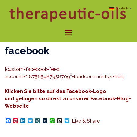
Zum
Deutsch
▼
Inhalt
springen
Menü
umschalten
facebook
[custom-facebook-feed
account=“187565987958709″=loadcommentsjs=true]
Klicken Sie bitte auf das Facebook-Logo
und gelingen so direkt zu unserer Facebook-Blog-
Webseite
Facebook
Pinterest
LinkedIn
Twitter
XING
Tumblr
WhatsApp
Threema
Telegram
Like & Share