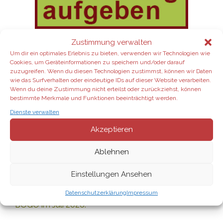
Zustimmung verwalten
Wähle für deinen Aroma-Start zum
Um dir ein optimales Erlebnis zu bieten, verwenden wir Technologien wie
Beispiel das Home-Essentials-Kit mit
Cookies, um Geräteinformationen zu speichern und/oder darauf
den wichtigsten ätherischen Ölen
zuzugreifen. Wenn du diesen Technologien zustimmst, können wir Daten
wie das Surfverhalten oder eindeutige IDs auf dieser Website verarbeiten.
inkl. Diffuser, und füge weitere
Wenn du deine Zustimmung nicht erteilst oder zurückziehst, können
e
inzelne Produkte
in meinem
bestimmte Merkmale und Funktionen beeinträchtigt werden.
dōTERRA-Shop hinzu.
Gerne berate ich
Dienste verwalten
dich dabei.
Akzeptieren
Aktuelle Angebote:
Ablehnen
Einstellungen Ansehen
dōTERRA im August 2026:
Datenschutzerklärung
Impressum
BOGO im Juli 2026: