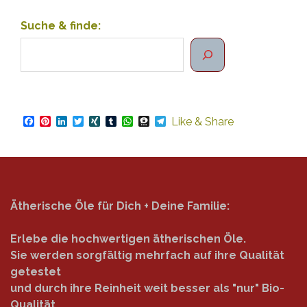
Suche & finde:
Facebook
Pinterest
LinkedIn
Twitter
XING
Tumblr
WhatsApp
Threema
Telegram
Like & Share
Ätherische Öle für Dich + Deine Familie:
Erlebe die hochwertigen ätherischen Öle.
Sie werden sorgfältig mehrfach auf ihre Qualität
getestet
und durch ihre Reinheit weit besser als "nur" Bio-
Qualität.