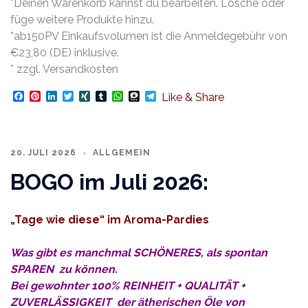
*Deinen Warenkorb kannst du bearbeiten. Lösche oder
füge weitere Produkte hinzu.
*ab150PV Einkaufsvolumen ist die Anmeldegebühr von
€23,80 (DE) inklusive.
* zzgl. Versandkosten
Facebook
Pinterest
LinkedIn
Twitter
XING
Tumblr
WhatsApp
Threema
Telegram
Like & Share
20. JULI 2026
ALLGEMEIN
BOGO im Juli 2026:
„Tage wie diese“ im Aroma-Pardies
Was gibt es manchmal SCHÖNERES, als spontan
SPAREN zu können.
Bei gewohnter 100% REINHEIT + QUALITÄT +
ZUVERLÄSSIGKEIT der
ätherischen
Öle von