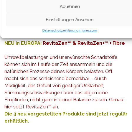
•
weitere Infos über Citrus Bliss als PDF
Ablehnen
•
Citrus Bliss + weitere Öle bestellen*
Einstellungen Ansehen
Datenschutzerklärung
Impressum
NEU in EUROPA:
RevitaZen™ & RevitaZen+™ + Fibre
Umweltbelastungen und unerwünschte Schadstoffe
können sich im Laufe der Zeit ansammeln und die
natürlichen Prozesse deines Körpers belasten. Oft
macht sich das schleichend bemerkbar – durch
Müdigkeit, das Gefühl von geistiger Unklarheit,
Stimmungsschwankungen oder das allgemeine
Empfinden, nicht ganz in deiner Balance zu sein. Genau
hier setzt RevitaZen™ an.
Die 3 neu vorgestellten Produkte sind jetzt regulär
erhältlich.