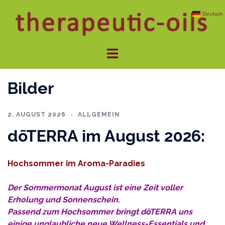
Zum
Deutsch
Inhalt
springen
Menü
umschalten
Bilder
2. AUGUST 2026
ALLGEMEIN
dōTERRA im August 2026:
Hochsommer im Aroma-Paradies
Der Sommermonat August ist eine Zeit voller
Erholung und Sonnenschein.
Passend zum Hochsommer bringt dōTERRA uns
einige unglaubliche neue Wellness-Essentials und